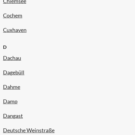
Chiemsee
Cochem
Cuxhaven
D
Dachau
Dagebüll
Dahme
Damp
Dangast
Deutsche Weinstraße