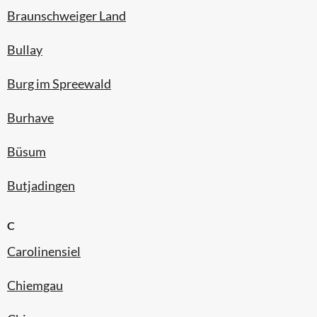
Braunschweiger Land
Bullay
Burg im Spreewald
Burhave
Büsum
Butjadingen
C
Carolinensiel
Chiemgau