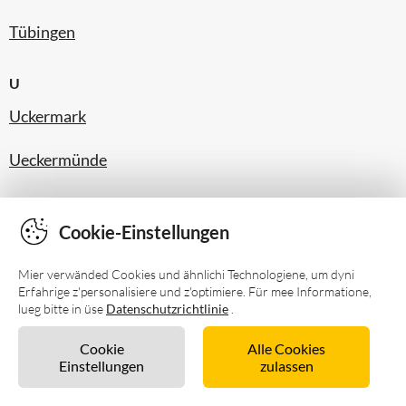
Tübingen
U
Uckermark
Ueckermünde
Usedom
Cookie-Einstellungen
V
Mier verwänded Cookies und ähnlichi Technologiene, um dyni
Vogtland
Erfahrige z'personalisiere und z'optimiere. Für mee Informatione,
lueg bitte in üse
Datenschutzrichtlinie
.
W
Cookie
Alle Cookies
Einstellungen
zulassen
Walchensee