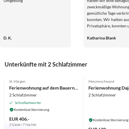
Umgebung
hatten wir eine behagli
zweckmäßige Wohnung, 
gemütliche Tage verbri
konnten. Wir hatten au
Privatsphäre, konnten u
Bedarf aber stets an un
D. K.
Katharina Blank
Gastgeber wenden. Die
Umgebungsluft half, di
Zuhause mitgeschleppt
zu vertreiben. Die Erh
Unterkünfte mit 2 Schlafzimmer
Wanderungen in der w
Natur (in unmittelbarer
5.0
(27)
4.8
(24)
uns allen gut. Egal ob z
St. Märgen
Menzenschwand
dem Auto oder der kos
Ferienwohnung auf dem Bauernhof Willmann
Ferienwohnung Daj
Möglichkeit Bus und Ba
2 Schlafzimmer
2 Schlafzimmer
nutzen, wir fanden zahl
Ausflugsziele. Die Abe
Schnellantworter
verbrachten wir mit Sp
Kostenlose Stornierung
(viele Spiele standen un
EUR 406.-
Kostenlose Stornierung
Verfügung) oder nutzen
2 Gäste / 7 Nächte
Weihnacht" für ein klei