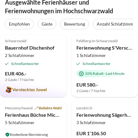
Ausgewählte Ferienhäuser und
Ferienwohnungen im Hochschwarzwald
Empfohlen
Gäste
Bewertung
Anzahl Schlafzimmer
5.0
(97)
Top-Inserat
5.0
(29)
Top-Inserat
Schwarzwald
Feldberg im Schwarzwald
Bauernhof Dischenhof
Ferienwohnung S'Verschnaufnäschtli
2 Schlafzimmer
1 Schlafzimmer
Schnellantworter
Schnellantworter
EUR 406.-
10% Rabatt
·
Last Minute
2 Gäste / 7 Nächte
EUR 580.-
Verstecktes Juwel
2 Gäste / 7 Nächte
5.0
(18)
Top-Inserat
5.0
(12)
Top-Inserat
Menzenschwand
Beliebte Wahl
Lenzkirch
Familienparadies
Ferienhaus Büchse Michel
Ferienwohnung Sägerhäusle Grünwald
5 Schlafzimmer
3 Schlafzimmer
EUR 1’106.50
Kostenlose Stornierung