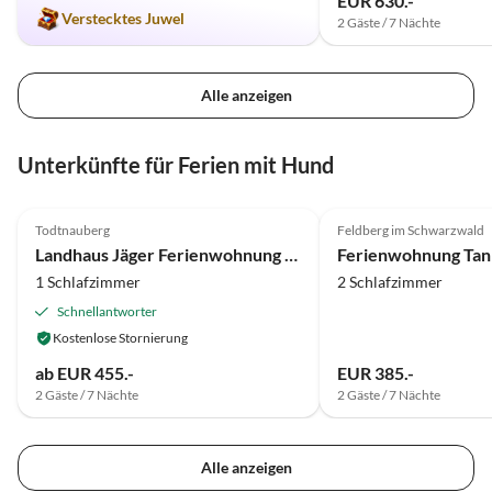
EUR 630.-
Lagerfeuer im Schnee.
Verstecktes Juwel
2 Gäste / 7 Nächte
Alle anzeigen
Unterkünfte für Ferien mit Hund
4.9
(79)
Top-Inserat
5.0
(15)
Todtnauberg
Feldberg im Schwarzwald
Landhaus Jäger Ferienwohnung Nr. 3
Ferienwohnung Tan
1 Schlafzimmer
2 Schlafzimmer
Schnellantworter
Kostenlose Stornierung
ab EUR 455.-
EUR 385.-
2 Gäste / 7 Nächte
2 Gäste / 7 Nächte
Alle anzeigen