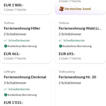
2 Gäste / 7 Nächte
EUR 1’800.-
Verstecktes Juwel
2 Gäste / 7 Nächte
5.0
(8)
Top-Inserat
4.9
(6)
Top-Inserat
Todtnau
Todtnau
Ferienwohnung Hiller
Ferienwohnung Wald.Liebe
2 Schlafzimmer
2 Schlafzimmer
Schnellantworter
Schnellantworter
Kostenlose Stornierung
Kostenlose Stornierung
EUR 463.-
EUR 693.-
2 Gäste / 7 Nächte
2 Gäste / 7 Nächte
5.0
(2)
Top-Inserat
4.5
(1)
Top-Inserat
Löffingen
Todtnauberg
Ferienwohnung Denkmal
Ferienwohnung Nr. 20
3 Schlafzimmer
2 Schlafzimmer
Schnellantworter
Kostenlose Stornierung
EUR 1’015.-