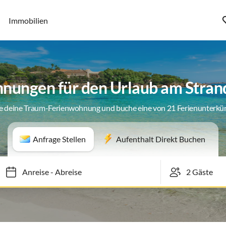
Immobilien
nungen für den Urlaub am Strand
e deine Traum-Ferienwohnung und buche eine von 21 Ferienunterkü
Anfrage Stellen
Aufenthalt Direkt Buchen
Anreise
-
Abreise