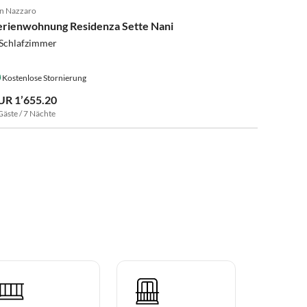
n Nazzaro
erienwohnung Residenza Sette Nani
 Schlafzimmer
Kostenlose Stornierung
UR 1’655.20
Gäste / 7 Nächte