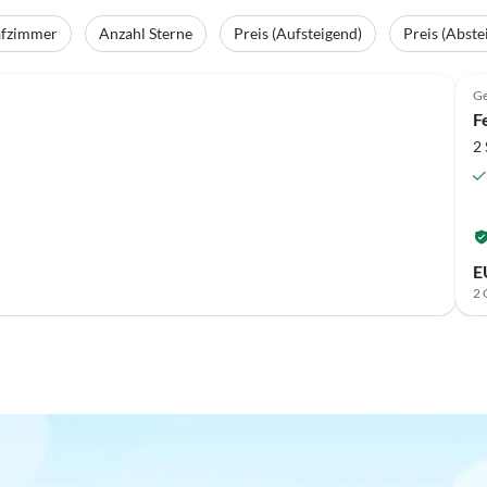
afzimmer
Anzahl Sterne
Preis (Aufsteigend)
Preis (Abste
Ge
F
2
E
2 