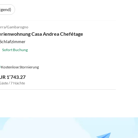
igend)
4.7
(8)
rra/Gambarogno
erienwohnung Casa Andrea Chefétage
 Schlafzimmer
Sofort Buchung
Kostenlose Stornierung
UR 1’743.27
Gäste / 7 Nächte