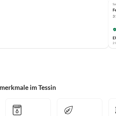
Sa
F
3
E
2 
merkmale im Tessin