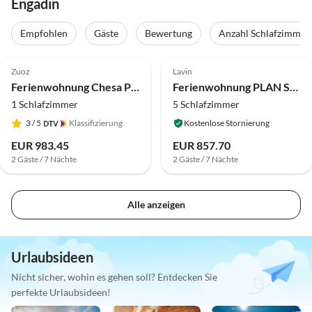
Engadin
Empfohlen
Gäste
Bewertung
Anzahl Schlafzimmer
4.8
(7)
Zuoz
Lavin
Ferienwohnung Chesa Piz Murtiröl
Ferienwohnung PLAN SURA Chasa Perspectiva
1 Schlafzimmer
5 Schlafzimmer
3
/ 5
Klassifizierung
Kostenlose Stornierung
EUR 983.45
EUR 857.70
2 Gäste / 7 Nächte
2 Gäste / 7 Nächte
Alle anzeigen
Urlaubsideen
Nicht sicher, wohin es gehen soll? Entdecken Sie
perfekte Urlaubsideen!