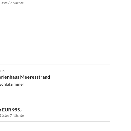
Gäste / 7 Nächte
4.0
(9)
rik
erienhaus Meeresstrand
 Schlafzimmer
b EUR 995.-
Gäste / 7 Nächte