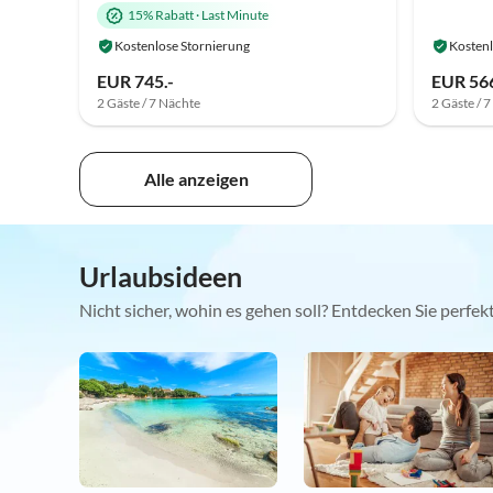
15% Rabatt
·
Last Minute
Kostenlose Stornierung
Kostenl
EUR 745.-
EUR 566
2 Gäste / 7 Nächte
2 Gäste / 
Alle anzeigen
Urlaubsideen
Nicht sicher, wohin es gehen soll? Entdecken Sie perfe