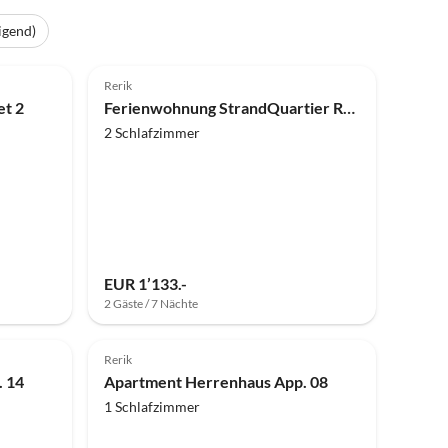
igend)
Top-Inserat
5.0
(8)
Top-Inserat
Rerik
et 2
Ferienwohnung StrandQuartier Rerik
2 Schlafzimmer
EUR 1’133.-
2 Gäste / 7 Nächte
Top-Inserat
Top-Inserat
Rerik
 14
Apartment Herrenhaus App. 08
1 Schlafzimmer