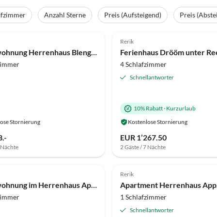
Virtuelle
Tour
afzimmer
Anzahl Sterne
Preis (Aufsteigend)
Preis (Abste
(21)
Top-Inserat
5.0
(20)
Rerik
Strandurlaub
Ferienwohnung Herrenhaus Blengow
Ferienhaus Drööm unter Re
zimmer
4 Schlafzimmer
Schnellantworter
10% Rabatt
·
Kurzurlaub
ose Stornierung
Kostenlose Stornierung
.-
EUR 1’267.50
7 Nächte
2 Gäste / 7 Nächte
Top-Inserat
Rerik
Ferienwohnung im Herrenhaus Appartement 2
Apartment Herrenhaus App.
zimmer
1 Schlafzimmer
Schnellantworter