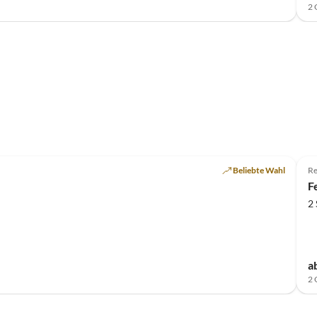
2 
Beliebte Wahl
Re
F
2
a
2 