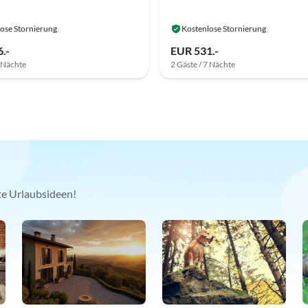
ose Stornierung
Kostenlose Stornierung
.-
EUR 531.-
7 Nächte
2 Gäste / 7 Nächte
kte Urlaubsideen!