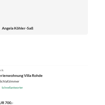
Angela Köhler-Saß
4.9
(9)
rik
erienwohnung Villa Rohde
 Schlafzimmer
Schnellantworter
UR 700.-