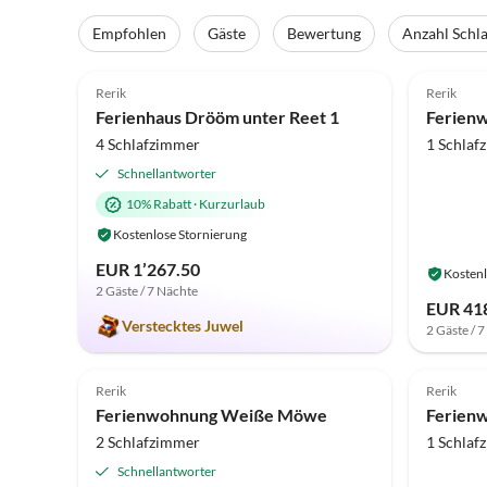
Virtuelle
Tour
Empfohlen
Gäste
Bewertung
Anzahl Schl
5.0
(36)
Top-Inserat
4.5
Rerik
Rerik
Strandurlaub
Ferienhaus Drööm unter Reet 1
4 Schlafzimmer
1 Schlaf
Schnellantworter
10% Rabatt
·
Kurzurlaub
Kostenlose Stornierung
EUR 1’267.50
Kostenl
2 Gäste / 7 Nächte
EUR 418
Verstecktes Juwel
2 Gäste / 
4.9
(8)
Top-Inserat
Rerik
Rerik
Ferienwohnung Weiße Möwe
2 Schlafzimmer
1 Schlaf
Schnellantworter