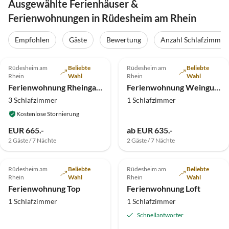
Ausgewählte Ferienhäuser &
Ferienwohnungen in Rüdesheim am Rhein
Empfohlen
Gäste
Bewertung
Anzahl Schlafzimmer
5.0
(63)
4.9
(28)
Rüdesheim am
Beliebte
Rüdesheim am
Beliebte
Rhein
Wahl
Rhein
Wahl
Ferienwohnung RheingauLoft
Ferienwohnung Weingut Prasser
3 Schlafzimmer
1 Schlafzimmer
Kostenlose Stornierung
EUR 665.-
ab EUR 635.-
2 Gäste / 7 Nächte
2 Gäste / 7 Nächte
4.5
(16)
Rüdesheim am
Beliebte
Rüdesheim am
Beliebte
Rhein
Wahl
Rhein
Wahl
Ferienwohnung Top
Ferienwohnung Loft
1 Schlafzimmer
1 Schlafzimmer
Schnellantworter