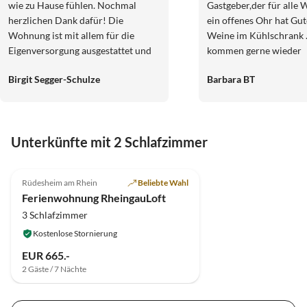
wie zu Hause fühlen. Nochmal
Gastgeber,der für alle Wünnsche
herzlichen Dank dafür! Die
ein offenes Ohr hat Gut
Wohnung ist mit allem für die
Weine im Kühlschrank . Wir
Eigenversorgung ausgestattet und
kommen gerne wieder
lässt keine Wünsche offen. Die
Birgit Segger-Schulze
Barbara BT
Einrichtung mit viel Liebe zum
Detail ausgesucht und gestaltet. Die
Aussicht ist atemberaubend. Ein
guter Ausgangspunkt um
Unterkünfte mit 2 Schlafzimmer
Wanderungen zu unternehmen
oder Fahrten ins Rheingau zu
5.0
(63)
starten, um Sehenswürdigkeiten zu
Rüdesheim am Rhein
Beliebte Wahl
erreichen. Wir haben uns sehr wohl
Ferienwohnung RheingauLoft
und willkommen gefühlt. Vielen
3 Schlafzimmer
Dank für die entspannte Auszeit
und das liebevoll verpackte
Kostenlose Stornierung
Abschiedsgeschenk! Gruß aus der
EUR 665.-
Wesermarsch. Birgit und Jörg
2 Gäste / 7 Nächte