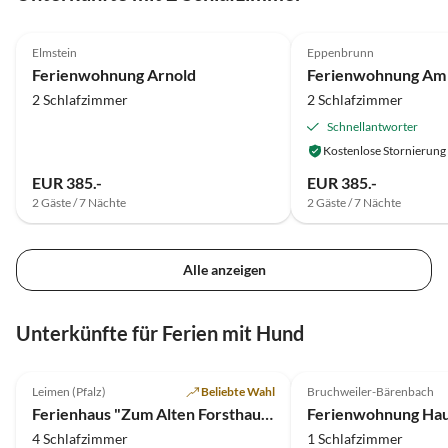
gelohn
5.0
(21)
5.0
(8)
einen 
Elmstein
Eppenbrunn
Erholu
Ferienwohnung Arnold
Ferienwohnung Am
empfeh
2 Schlafzimmer
2 Schlafzimmer
Schnellantworter
Kostenlose Stornierung
EUR 385.-
EUR 385.-
2 Gäste / 7 Nächte
2 Gäste / 7 Nächte
Alle anzeigen
Unterkünfte für Ferien mit Hund
5.0
(51)
Top-Inserat
4.9
(41)
Leimen (Pfalz)
Beliebte Wahl
Bruchweiler-Bärenbach
Ferienhaus "Zum Alten Forsthaus"
4 Schlafzimmer
1 Schlafzimmer