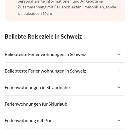
personalisierte Informationen und Angebote im
Zusammenhang mit Ferienobjekten, Immobilien, sowie
Urlaubsideen
Mehr
Beliebte Reiseziele in Schweiz
Beliebteste Ferienwohnungen in Schweiz
Ferienwohnungen in Schweiz
Beliebteste Ferienwohnungen in Schweiz
Ferienwohnungen in Wallis
Ferienwohnungen in Schweiz
Ferienwohnungen in Strandnähe
Ferienwohnungen in Saas-Fee / Saastal
Ferienwohnungen in Wallis
Ferienwohnungen in Tessin
Ferienwohnungen in Strandnähe in Schweiz
Ferienwohnungen für Skiurlaub
Ferienwohnungen in Saas-Fee / Saastal
Ferienwohnungen in Lago Maggiore
Ferienwohnungen in Strandnähe in Tessin
Ferienwohnungen in Tessin
Ferienwohnungen für Skiurlaub in Schweiz
Ferienwohnung mit Pool
Ferienwohnungen in Graubünden
Ferienwohnungen in Strandnähe in Lago Maggiore
Ferienwohnungen in Lago Maggiore
Ferienwohnungen für Skiurlaub in Wallis