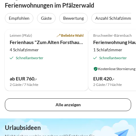
Ferienwohnungen im Pfälzerwald
Empfohlen
Gäste
Bewertung
Anzahl Schlafzimmer
5.0
(51)
Top-Inserat
4.9
(41)
Leimen (Pfalz)
Beliebte Wahl
Bruchweiler-Bärenbach
Ferienhaus "Zum Alten Forsthaus"
4 Schlafzimmer
1 Schlafzimmer
Schnellantworter
Schnellantworter
Kostenlose Stornierung
ab EUR 760.-
EUR 420.-
2 Gäste / 7 Nächte
2 Gäste / 7 Nächte
Alle anzeigen
Urlaubsideen