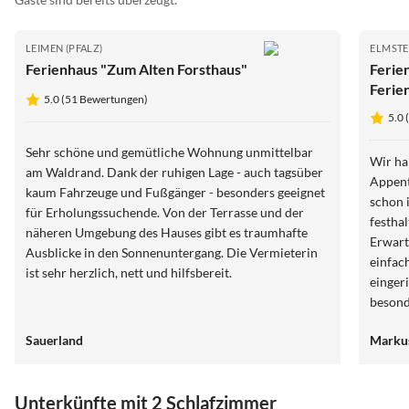
LEIMEN (PFALZ)
ELMSTE
Ferienhaus "Zum Alten Forsthaus"
Ferie
Ferie
5.0 (51 Bewertungen)
5.0
Sehr schöne und gemütliche Wohnung unmittelbar
Wir ha
am Waldrand. Dank der ruhigen Lage - auch tagsüber
Appent
kaum Fahrzeuge und Fußgänger - besonders geeignet
schon 
für Erholungssuchende. Von der Terrasse und der
festha
näheren Umgebung des Hauses gibt es traumhafte
Erwart
Ausblicke in den Sonnenuntergang. Die Vermieterin
einfach
ist sehr herzlich, nett und hilfsbereit.
einger
besond
Gastfr
Sauerland
Marku
haben 
bei Fra
Tipps 
Unterkünfte mit 2 Schlafzimmer
(soweit