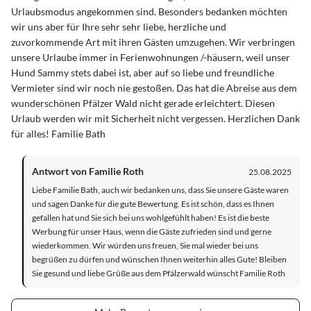
Urlaubsmodus angekommen sind. Besonders bedanken möchten
wir uns aber für Ihre sehr sehr liebe, herzliche und
zuvorkommende Art mit ihren Gästen umzugehen. Wir verbringen
unsere Urlaube immer in Ferienwohnungen /-häusern, weil unser
Hund Sammy stets dabei ist, aber auf so liebe und freundliche
Vermieter sind wir noch nie gestoßen. Das hat die Abreise aus dem
wunderschönen Pfälzer Wald nicht gerade erleichtert. Diesen
Urlaub werden wir mit Sicherheit nicht vergessen. Herzlichen Dank
für alles! Familie Bath
Antwort von Familie Roth
25.08.2025
Liebe Familie Bath, auch wir bedanken uns, dass Sie unsere Gäste waren
und sagen Danke für die gute Bewertung. Es ist schön, dass es Ihnen
gefallen hat und Sie sich bei uns wohlgefühlt haben! Es ist die beste
Werbung für unser Haus, wenn die Gäste zufrieden sind und gerne
wiederkommen. Wir würden uns freuen, Sie mal wieder bei uns
begrüßen zu dürfen und wünschen Ihnen weiterhin alles Gute! Bleiben
Sie gesund und liebe Grüße aus dem Pfälzerwald wünscht Familie Roth