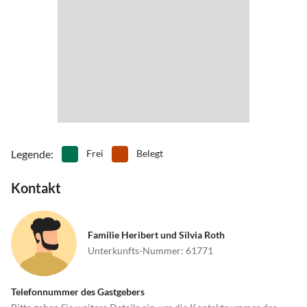
nach Neidenfels rechts in Elmsteiner Tal ab.
„Kuckucksbähnel“ zu fahren.
Bei Anreise mit der Bahn holen wir Sie auf Wunsch in Neustadt
oder Lambrecht am Bahnhof ab.
Regelmäßige Busverbindung zur S-Bahn Station in Lambrecht
Adresse der Ferienwohnung: Konrad-Haag-Str. 10, 67471 Elmstein
Legende
:
Frei
Belegt
Kontakt
Familie Heribert und Silvia Roth
Unterkunfts-Nummer
:
61771
Telefonnummer des Gastgebers