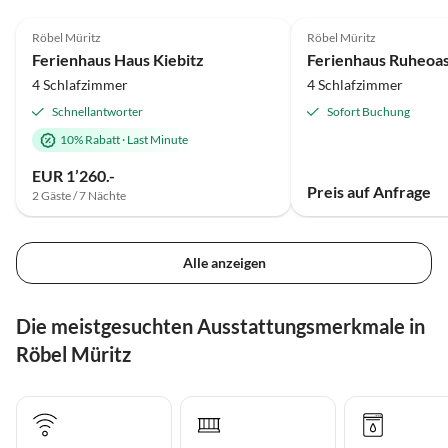
4.9
(11)
Top-Inserat
3.9
(2)
Röbel Müritz
Röbel Müritz
Ferienhaus Haus Kiebitz
4 Schlafzimmer
4 Schlafzimmer
Schnellantworter
Sofort Buchung
10% Rabatt
·
Last Minute
EUR 1’260.-
Preis auf Anfrage
2 Gäste / 7 Nächte
Alle anzeigen
Die meistgesuchten Ausstattungsmerkmale in
Röbel Müritz