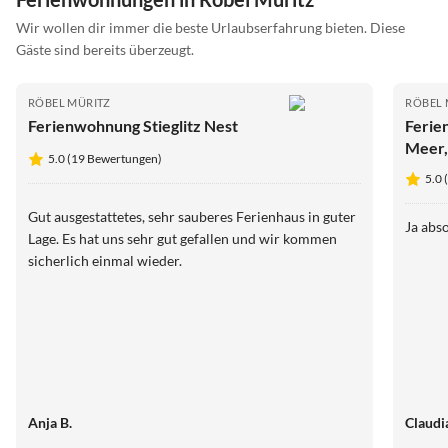
Wir wollen dir immer die beste Urlaubserfahrung bieten. Diese
Gäste sind bereits überzeugt.
RÖBEL MÜRITZ
RÖBEL 
Ferienwohnung Stieglitz Nest
Ferie
Meer,
5.0 (19 Bewertungen)
5.0 
Gut ausgestattetes, sehr sauberes Ferienhaus in guter
Ja abso
Lage. Es hat uns sehr gut gefallen und wir kommen
sicherlich einmal wieder.
Anja B.
Claudi