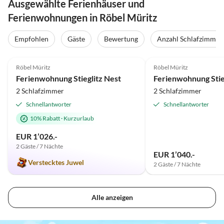
Ausgewählte Ferienhäuser und
Ferienwohnungen in Röbel Müritz
Empfohlen
Gäste
Bewertung
Anzahl Schlafzimmer
5.0
(19)
Top-Inserat
4.9
(15)
Röbel Müritz
Röbel Müritz
Ferienwohnung Stieglitz Nest
Ferienwohnung Stieg
2 Schlafzimmer
2 Schlafzimmer
Schnellantworter
Schnellantworter
10% Rabatt
·
Kurzurlaub
EUR 1’026.-
2 Gäste / 7 Nächte
EUR 1’040.-
Verstecktes Juwel
2 Gäste / 7 Nächte
Alle anzeigen