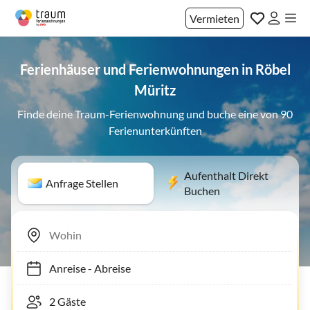
Vermieten
Ferienhäuser und Ferienwohnungen in Röbel
Müritz
Finde deine Traum-Ferienwohnung und buche eine von 90
Ferienunterkünften
Aufenthalt Direkt
Anfrage Stellen
Buchen
Anreise
-
Abreise