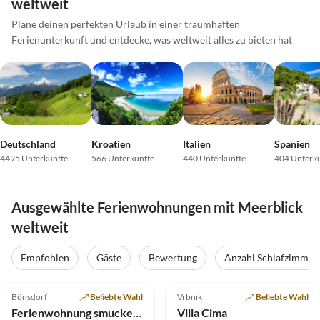
weltweit
Plane deinen perfekten Urlaub in einer traumhaften
Ferienunterkunft und entdecke, was weltweit alles zu bieten hat
Deutschland
Kroatien
Italien
Spanien
4495 Unterkünfte
566 Unterkünfte
440 Unterkünfte
404 Unterk
Ausgewählte Ferienwohnungen mit Meerblick
weltweit
Empfohlen
Gäste
Bewertung
Anzahl Schlafzimmer
5.0
(28)
Top-Inserat
5.0
(26)
Top-Inserat
Bünsdorf
Beliebte Wahl
Vrbnik
Beliebte Wahl
Ferienwohnung smuckes to Huus
Villa Cima