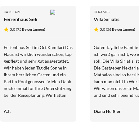
KAMILARI
KERAMES
Ferienhaus Seli
Villa Siriatis
5.0 (75 Bewertungen)
5.0 (56 Bewertungen)
Ferienhaus Seli im Ort Kamilari Das
Guten Tag liebe Familie
Haus ist wirklich wunderschön, top
ich weiß gar nicht, wo 
gepflegt und sehr gut ausgestattet.
soll. Die Villa Siriatis i
Wir haben jeden Tag die Sonne in
Die Gastgeber Nektaria
Ihrem herrlichen Garten und ein
Mathaios sind so herzli
Bad im Pool genossen. Vielen Dank
kann man nicht in Wort
noch einmal für Ihre Unterstützung
Wir waren das erste Ma
bei der Reiseplanung. Wir hatten
und sind sehr beeindruc
eine gute Zeit auf der Insel, die
interessante Insel mit v
Menschen sind wirklich sehr nett
Sehenswürdigkeiten un
A.T.
Diana Heißler
und das leckere griechische Essen
atemberaubenden Lands
ist nur zu empfehlen.
Kreter sind so freundlic
hilfsbereit und fröhlic
unseren Urlaub sehr g