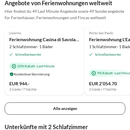
Angebote von Ferienwohnungen weltweit
kommen auf alle Fälle w
Herzliche Grüße Famili
Hier findest du 49 Last Minute Angebote sowie 49 Sonderangebote
für Ferienhäuser, Ferienwohnungen und Fincas weltweit
5.0
(46)
Top-Inserat
5.0
(30)
Livorno
Porto San Paolo
Ferienwohnung Casina di Savolano
2 Schlafzimmer· 1 Bäder
1 Schlafzimmer· 1 Bäd
Schnellantworter
Schnellantworter
20% Rabatt
·
Last Minute
9% Rabatt
·
Last Minu
Kostenlose Stornierung
EUR 944.-
EUR 2’054.70
2 Gäste / 7 Nächte
2 Gäste / 7 Nächte
Alle anzeigen
Unterkünfte mit 2 Schlafzimmer