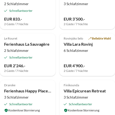
2 Schlafzimmer
3 Schlafzimmer
Schnellantworter
EUR 833.-
EUR 3’500.-
2 Gäste / 7 Nächte
2 Gäste / 7 Nächte
5.0
(8)
Top-Inserat
5.0
(6)
Top-Inserat
Le Rouret
Rovinjsko Selo
Beliebte Wahl
Ferienhaus La Sauvagère
Villa Lara Rovinj
2 Schlafzimmer
6 Schlafzimmer
Schnellantworter
EUR 2’246.-
EUR 4’900.-
2 Gäste / 7 Nächte
2 Gäste / 7 Nächte
4.9
(5)
Top-Inserat
5.0
(4)
Top-Inserat
Dranske
Finikounda
Ferienhaus Happy Place Rügen
Villa Epicurean Retreat
3 Schlafzimmer
3 Schlafzimmer
Schnellantworter
Schnellantworter
Kostenlose Stornierung
Kostenlose Stornierung