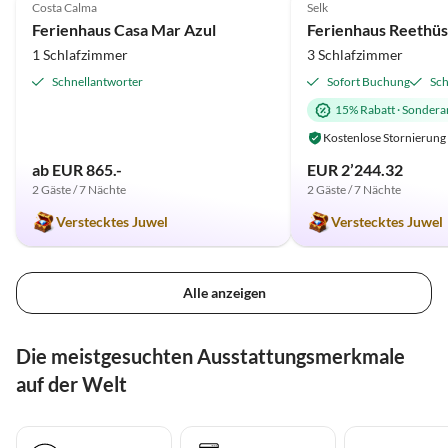
Costa Calma
Selk
Ferienhaus Casa Mar Azul
1 Schlafzimmer
3 Schlafzimmer
Schnellantworter
Sofort Buchung
Sch
15% Rabatt
·
Sondera
Kostenlose Stornierung
ab EUR 865.-
EUR 2’244.32
2 Gäste / 7 Nächte
2 Gäste / 7 Nächte
Verstecktes Juwel
Verstecktes Juwel
Alle anzeigen
Die meistgesuchten Ausstattungsmerkmale
auf der Welt