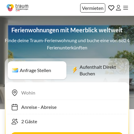
Vermieten
Ferienwohnungen mit Meerblick weltweit
Finde deine Traum-Ferienwohnung und buche eine von 6824
Ferienunterkünften
Aufenthalt Direkt
Anfrage Stellen
Buchen
Anreise
-
Abreise