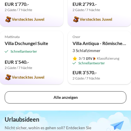
EUR 1’770.-
EUR 2’793.-
2 Gäste / 7 Nächte
2 Gäste / 7 Nächte
Verstecktes Juwel
Verstecktes Juwel
5.0
(1)
Top-Inserat
Top-Inserat
Mattinata
Osor
Villa Dschungel Suite
Villa Antiqua - Römisches & Venezianisches Erbe
3 Schlafzimmer
Schnellantworter
3
/ 5
Klassifizierung
EUR 1’540.-
Schnellantworter
2 Gäste / 7 Nächte
EUR 3’570.-
Verstecktes Juwel
2 Gäste / 7 Nächte
Alle anzeigen
Urlaubsideen
Nicht sicher, wohin es gehen soll? Entdecken Sie