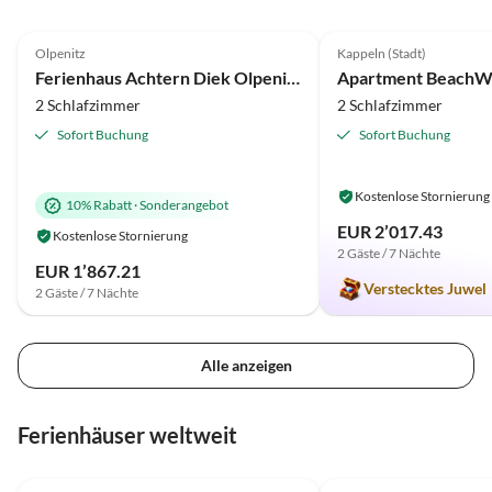
4.8
(6)
4.9
(6)
Olpenitz
Kappeln (Stadt)
Ferienhaus Achtern Diek Olpenitz
Apartment Beach
2 Schlafzimmer
2 Schlafzimmer
Sofort Buchung
Sofort Buchung
Kostenlose Stornierung
10% Rabatt
·
Sonderangebot
EUR 2’017.43
Kostenlose Stornierung
2 Gäste / 7 Nächte
EUR 1’867.21
Verstecktes Juwel
2 Gäste / 7 Nächte
Alle anzeigen
Ferienhäuser weltweit
4.9
(10)
Top-Inserat
4.8
(7)