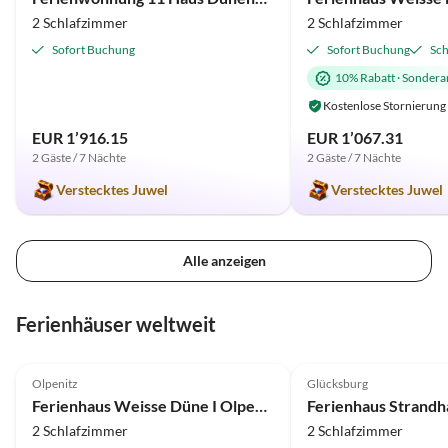
2 Schlafzimmer
2 Schlafzimmer
Sofort Buchung
Sofort Buchung
Sch
10% Rabatt
·
Sondera
Kostenlose Stornierung
EUR 1’916.15
EUR 1’067.31
2 Gäste / 7 Nächte
2 Gäste / 7 Nächte
Verstecktes Juwel
Verstecktes Juwel
Alle anzeigen
Ferienhäuser weltweit
4.9
(13)
4.8
(8)
Olpenitz
Glücksburg
Ferienhaus Weisse Düne I Olpenitz
2 Schlafzimmer
2 Schlafzimmer