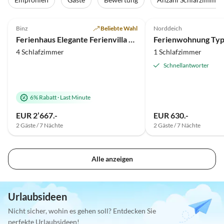
4.7
(18)
Top-Inserat
4.9
(18)
Binz
Beliebte Wahl
Norddeich
Super-Gastgeber
Ferienhaus Elegante Ferienvilla am Schmachter See
4 Schlafzimmer
1 Schlafzimmer
Schnellantworter
6% Rabatt
·
Last Minute
EUR 2’667.-
EUR 630.-
2 Gäste / 7 Nächte
2 Gäste / 7 Nächte
Alle anzeigen
Urlaubsideen
Nicht sicher, wohin es gehen soll? Entdecken Sie
perfekte Urlaubsideen!