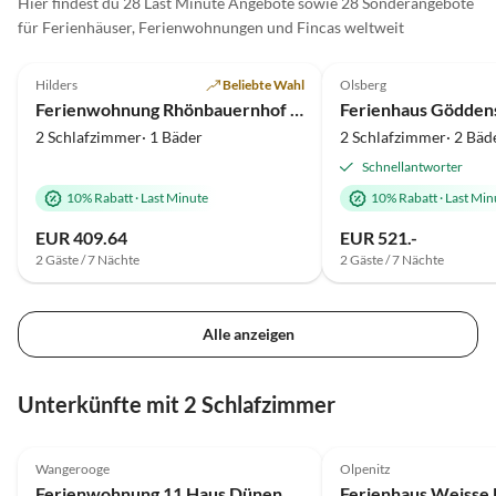
Hier findest du 28 Last Minute Angebote sowie 28 Sonderangebote
für Ferienhäuser, Ferienwohnungen und Fincas weltweit
5.0
(34)
5.0
(12)
Hilders
Beliebte Wahl
Olsberg
Ferienwohnung Rhönbauernhof Spiegel
Ferienhaus Gödden
2 Schlafzimmer· 1 Bäder
2 Schlafzimmer· 2 Bäd
Schnellantworter
10% Rabatt
·
Last Minute
10% Rabatt
·
Last Min
EUR 409.64
EUR 521.-
2 Gäste / 7 Nächte
2 Gäste / 7 Nächte
Alle anzeigen
Unterkünfte mit 2 Schlafzimmer
4.8
(24)
4.9
(13)
Wangerooge
Olpenitz
Ferienwohnung 11 Haus Dünenblick