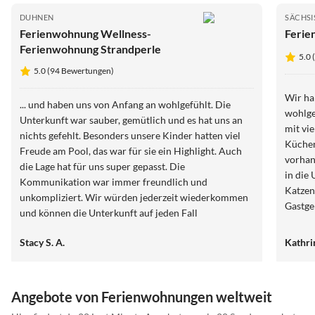
DUHNEN
SÄCHSI
Ferienwohnung Wellness-
Ferie
Ferienwohnung Strandperle
5.0
5.0 (94 Bewertungen)
Wir ha
... und haben uns von Anfang an wohlgefühlt. Die
wohlge
Unterkunft war sauber, gemütlich und es hat uns an
mit vie
nichts gefehlt. Besonders unsere Kinder hatten viel
Küchen
Freude am Pool, das war für sie ein Highlight. Auch
vorhan
die Lage hat für uns super gepasst. Die
in die
Kommunikation war immer freundlich und
Katzen
unkompliziert. Wir würden jederzeit wiederkommen
Gastgeb
und können die Unterkunft auf jeden Fall
empfeh
weiterempfehlen.
Stacy S. A.
Kathr
Angebote von Ferienwohnungen weltweit