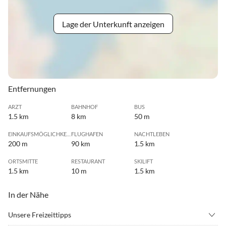
Lage der Unterkunft anzeigen
Entfernungen
ARZT
BAHNHOF
BUS
1.5 km
8 km
50 m
EINKAUFSMÖGLICHKEIT
FLUGHAFEN
NACHTLEBEN
200 m
90 km
1.5 km
ORTSMITTE
RESTAURANT
SKILIFT
1.5 km
10 m
1.5 km
In der Nähe
Unsere Freizeittipps