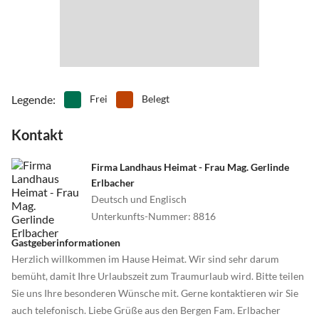
•
Rodeln
•
Schlittschuhlaufen
•
Schwimmen
•
Ski-Alpin
•
Ski-Langlauf
•
Snowboard
•
Sommerrodelbahn
•
Spielplatz
•
Squash
•
Tanzen
•
Tennis
•
Theater
Legende
:
Frei
Belegt
•
Thermalbäder
•
Tischtennis
Kontakt
•
Vögel beobachten
•
Wandern
•
Wellness
Firma Landhaus Heimat - Frau Mag. Gerlinde
Erlbacher
Deutsch und Englisch
Unterkunfts-Nummer
:
8816
Gastgeberinformationen
Herzlich willkommen im Hause Heimat. Wir sind sehr darum
bemüht, damit Ihre Urlaubszeit zum Traumurlaub wird. Bitte teilen
Sie uns Ihre besonderen Wünsche mit. Gerne kontaktieren wir Sie
auch telefonisch. Liebe Grüße aus den Bergen Fam. Erlbacher