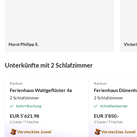
Horst Philipp S.
Victor
Unterkünfte mit 2 Schlafzimmer
5.0
(5)
5.0
(3)
Rantum
Rantum
Ferienhaus Wattgeflüster 4a
Ferienhaus Dünenh
2 Schlafzimmer
2 Schlafzimmer
Sofort Buchung
Schnellantworter
EUR 5’621.98
EUR 3’850.-
2 Gäste / 7 Nächte
2 Gäste / 7 Nächte
Verstecktes Juwel
Verstecktes Juwel