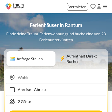
Vermieten
Ferienhäuser in Rantum
Finde deine Traum-Ferienwohnung und buche eine von 23
Ferienunterkünften
Aufenthalt Direkt
Anfrage Stellen
Buchen
Anreise
-
Abreise