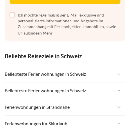
Ich möchte regelmäßig per E-Mail exklusive und
personalisierte Informationen und Angebote im
Zusammenhang mit Ferienobjekten, Immobilien, sowie
Urlaubsideen
Mehr
Beliebte Reiseziele in Schweiz
Beliebteste Ferienwohnungen in Schweiz
Ferienwohnungen in Schweiz
Beliebteste Ferienwohnungen in Schweiz
Ferienwohnungen in Wallis
Ferienwohnungen in Schweiz
Ferienwohnungen in Strandnähe
Ferienwohnungen in Saas-Fee / Saastal
Ferienwohnungen in Wallis
Ferienwohnungen in Tessin
Ferienwohnungen in Strandnähe in Schweiz
Ferienwohnungen für Skiurlaub
Ferienwohnungen in Saas-Fee / Saastal