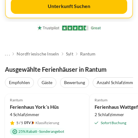
Unterkunft Suchen
. . .
Nordfriesische Inseln
Sylt
Rantum
Ausgewählte Ferienhäuser in Rantum
Empfohlen
Gäste
Bewertung
Anzahl Schlafzimmer
4.9
(7)
Top-Inserat
5.0
(5)
Rantum
Rantum
Ferienhaus York´s Hüs
Ferienhaus Wattgef
4 Schlafzimmer
2 Schlafzimmer
5
/ 5
Klassifizierung
Sofort Buchung
25% Rabatt
·
Sonderangebot