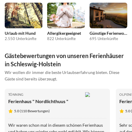
Urlaub mit Hund
Allergikergeeignet
Günstige Ferienwohnungen
2.550 Unterkünfte
822 Unterkünfte
695 Unterkünfte
Gästebewertungen von unseren Ferienhäuser
in Schleswig-Holstein
Wir wollen dir immer die beste Urlaubserfahrung bieten. Diese
Gäste sind bereits überzeugt.
TÖNNING
OLPENI
Ferienhaus " Nordlichthuus "
Ferie
5.0 (110 Bewertungen)
5.0
Wir waren schon mal in diesem schönen Ferienhaus
Sehr s
und haben uns wieder sehr wohl gefühlt. Wir können
auf de