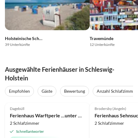
Holsteinische Schweiz
Travemünde
39 Unterkünfte
12 Unterkünfte
Ausgewählte Ferienhäuser in Schleswig-
Holstein
Empfohlen
Gäste
Bewertung
Anzahl Schlafzimmer
5.0
(63)
Top-Inserat
5.0
(30)
Dagebüll
Brodersby (Angeln)
Ferienhaus Warftperle ...unter Reet
Ferienhaus Sehnsuc
2 Schlafzimmer
2 Schlafzimmer
Schnellantworter