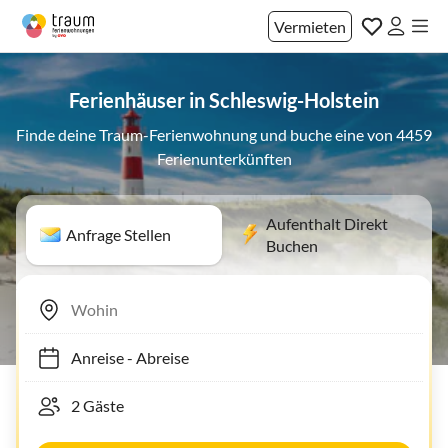
Vermieten
Ferienhäuser in Schleswig-Holstein
Finde deine Traum-Ferienwohnung und buche eine von 4459
Ferienunterkünften
Aufenthalt Direkt
Anfrage Stellen
Buchen
Anreise
-
Abreise