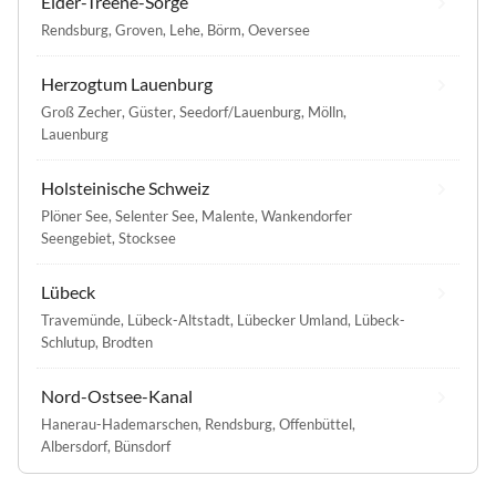
Eider-Treene-Sorge
Rendsburg
,
Groven
,
Lehe
,
Börm
,
Oeversee
Herzogtum Lauenburg
Groß Zecher
,
Güster
,
Seedorf/Lauenburg
,
Mölln
,
Lauenburg
Holsteinische Schweiz
Plöner See
,
Selenter See
,
Malente
,
Wankendorfer
Seengebiet
,
Stocksee
Lübeck
Travemünde
,
Lübeck-Altstadt
,
Lübecker Umland
,
Lübeck-
Schlutup
,
Brodten
Nord-Ostsee-Kanal
Hanerau-Hademarschen
,
Rendsburg
,
Offenbüttel
,
Albersdorf
,
Bünsdorf