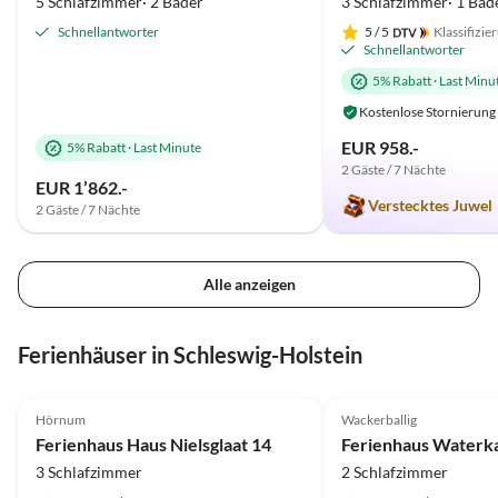
5 Schlafzimmer· 2 Bäder
3 Schlafzimmer· 1 Bäd
Schnellantworter
5
/ 5
Klassifizie
Schnellantworter
5% Rabatt
·
Last Minu
Kostenlose Stornierung
EUR 958.-
5% Rabatt
·
Last Minute
2 Gäste / 7 Nächte
EUR 1’862.-
Verstecktes Juwel
2 Gäste / 7 Nächte
Alle anzeigen
Ferienhäuser in Schleswig-Holstein
4.9
(54)
4.8
(6)
Hörnum
Wackerballig
Ferienhaus Haus Nielsglaat 14
Ferienhaus Waterka
3 Schlafzimmer
2 Schlafzimmer