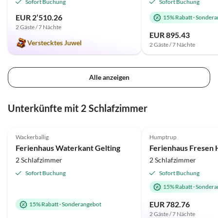
Sofort Buchung
Sofort Buchung
EUR 2’510.26
15% Rabatt
·
Sondera
2 Gäste / 7 Nächte
EUR 895.43
Verstecktes Juwel
2 Gäste / 7 Nächte
Alle anzeigen
Unterkünfte mit 2 Schlafzimmer
4.8
(6)
5.0
(4)
Wackerballig
Humptrup
Ferienhaus Waterkant Gelting
Ferienhaus Fresen
2 Schlafzimmer
2 Schlafzimmer
Sofort Buchung
Sofort Buchung
15% Rabatt
·
Sondera
EUR 782.76
15% Rabatt
·
Sonderangebot
2 Gäste / 7 Nächte