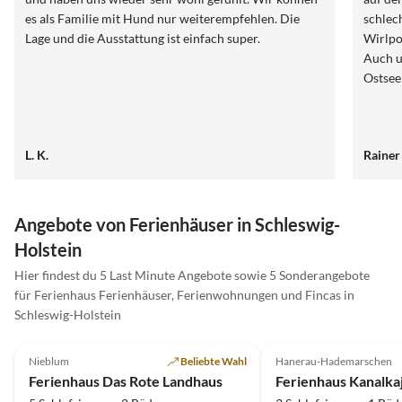
es als Familie mit Hund nur weiterempfehlen. Die
schlec
Lage und die Ausstattung ist einfach super.
Wirlpo
Auch u
Ostsee
L. K.
Rainer
Angebote von Ferienhäuser in Schleswig-
Holstein
Hier findest du 5 Last Minute Angebote sowie 5 Sonderangebote
für Ferienhaus Ferienhäuser, Ferienwohnungen und Fincas in
Schleswig-Holstein
4.9
(4)
5.0
(3)
Nieblum
Beliebte Wahl
Hanerau-Hademarschen
Ferienhaus Das Rote Landhaus
Ferienhaus Kanalka