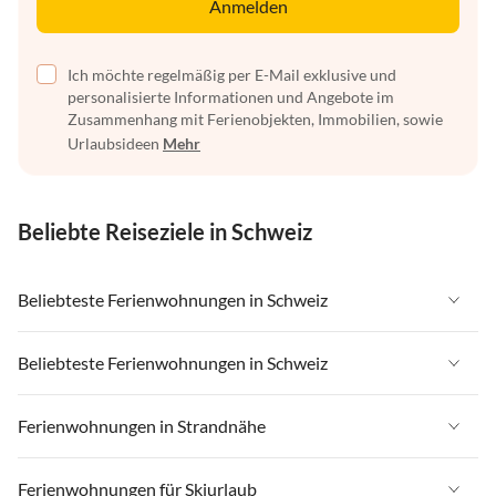
Anmelden
Ich möchte regelmäßig per E-Mail exklusive und
personalisierte Informationen und Angebote im
Zusammenhang mit Ferienobjekten, Immobilien, sowie
Urlaubsideen
Mehr
Beliebte Reiseziele in Schweiz
Beliebteste Ferienwohnungen in Schweiz
Ferienwohnungen in Schweiz
Beliebteste Ferienwohnungen in Schweiz
Ferienwohnungen in Wallis
Ferienwohnungen in Schweiz
Ferienwohnungen in Strandnähe
Ferienwohnungen in Saas-Fee / Saastal
Ferienwohnungen in Wallis
Ferienwohnungen in Tessin
Ferienwohnungen in Strandnähe in Schweiz
Ferienwohnungen für Skiurlaub