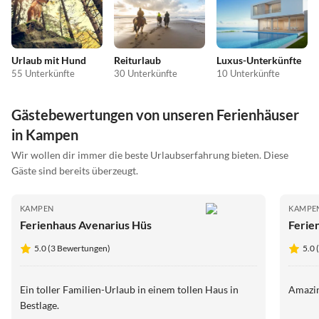
Urlaub mit Hund
Reiturlaub
Luxus-Unterkünfte
55 Unterkünfte
30 Unterkünfte
10 Unterkünfte
Gästebewertungen von unseren Ferienhäuser
in Kampen
Wir wollen dir immer die beste Urlaubserfahrung bieten. Diese
Gäste sind bereits überzeugt.
KAMPEN
KAMPE
Ferienhaus Avenarius Hüs
Ferie
5.0 (3 Bewertungen)
5.0 
Ein toller Familien-Urlaub in einem tollen Haus in
Amazin
Bestlage.