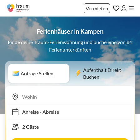
Vermieten
Ferienhäuser in Kampen
Finde deine Traum-Ferienwohnung und buche eine von 81
Ferienunterkünften
Aufenthalt Direkt
Anfrage Stellen
Buchen
Anreise
-
Abreise