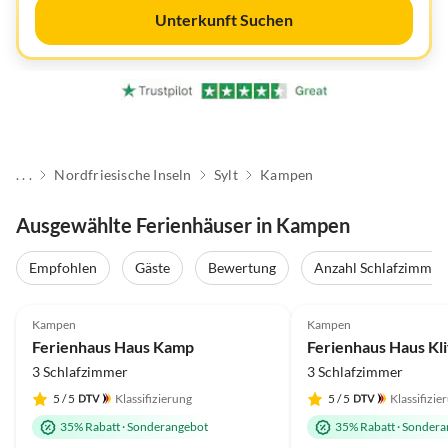
Unterkunft Suchen
. . .
Nordfriesische Inseln
Sylt
Kampen
Ausgewählte Ferienhäuser in Kampen
Empfohlen
Gäste
Bewertung
Anzahl Schlafzimmer
4.8
(8)
Top-Inserat
4.9
(7)
Kampen
Kampen
Ferienhaus Haus Kamp
Ferienhaus Haus Kli
3 Schlafzimmer
3 Schlafzimmer
5
/ 5
Klassifizierung
5
/ 5
Klassifizie
35% Rabatt
·
Sonderangebot
35% Rabatt
·
Sondera