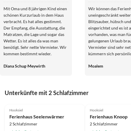
Mit Oma und 8 jährigen Kind einen
Wir können das Ferien
schönen Kurzurlaub in dem Haus
uneingeschränkt weite
verbracht. Es hat alles gestimmt.
Blitzsauber, hübsch un
Der Empfang, die Ausstattung, die
eingerichtet und es ist a
Matratzen, die Lage und sogar das
vorhanden, was man fü
Wetter. Es ist alles da was man
gelungenen Urlaub brau
benötigt. Sehr nette Vermieter. Wir
Vermieter sind sehr net
kommen bestimmt wieder.
kümmern sich persönli
Gäste. Restaurant, Bäcker und
Diana Schug-Meywirth
Moalem
Radverleih sind um die
der Deich, über den ma
Spaziergänge zum Alte
machen kann. Wir empf
Unterkünfte mit 2 Schlafzimmer
Unterkunft wärmstens w
4.9
(6)
5.0
(2)
Hooksiel
Hooksiel
Ferienhaus Seelenwärmer
Ferienhaus Knoop
2 Schlafzimmer
2 Schlafzimmer