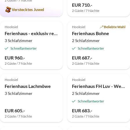
2 Gäste / 7 Nächte
Virtuelle
EUR 710.-
Tour
Verstecktes Juwel
2 Gäste / 7 Nächte
5.0
(12)
Top-Inserat
4.8
(8)
Top-Inserat
Hooksiel
Hooksiel
Beliebte Wahl
Ferienhaus - exklusiv restaurierter Gulfhof
Ferienhaus Bohne
3 Schlafzimmer
2 Schlafzimmer
Schnellantworter
Schnellantworter
EUR 960.-
EUR 687.-
2 Gäste / 7 Nächte
2 Gäste / 7 Nächte
4.8
(7)
5.0
(1)
Hooksiel
Hooksiel
Ferienhaus Lachmöwe
Ferienhaus FH Luv - Weißner
3 Schlafzimmer
2 Schlafzimmer
Schnellantworter
EUR 605.-
EUR 683.-
2 Gäste / 7 Nächte
2 Gäste / 7 Nächte
Top-Inserat