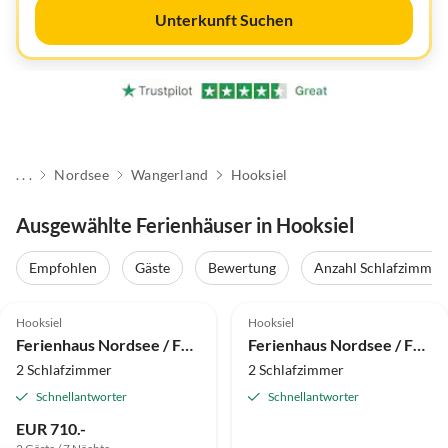
Unterkunft Suchen
. . .
Nordsee
Wangerland
Hooksiel
Ausgewählte Ferienhäuser in Hooksiel
Empfohlen
Gäste
Bewertung
Anzahl Schlafzimmer
5.0
(17)
Top-Inserat
5.0
(15)
Top-Inserat
Hooksiel
Hooksiel
Ferienhaus Nordsee / Familie Haase 47b
Ferienhaus Nordsee / Familie Haase 47a
2 Schlafzimmer
2 Schlafzimmer
Schnellantworter
Schnellantworter
EUR 710.-