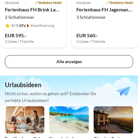
Hooksiel
Beliebte Wahl
Hooksiel
Beliebte Wahl
Ferienhaus FH Brink Lange Drift 143a
Ferienhaus FH Jagemann Lange Drift 69a
2 Schlafzimmer
3 Schlafzimmer
4
/ 5
Klassifizierung
EUR 595.-
EUR 560.-
2 Gäste / 7 Nächte
2 Gäste / 7 Nächte
Alle anzeigen
Urlaubsideen
Nicht sicher, wohin es gehen soll? Entdecken Sie
perfekte Urlaubsideen!