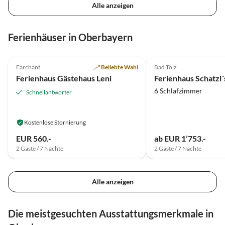
Alle anzeigen
Ferienhäuser in Oberbayern
4.8
(14)
4.5
(14)
Farchant
Beliebte Wahl
Bad Tölz
Ferienhaus Gästehaus Leni
Ferienhaus Schatzl´
6 Schlafzimmer
Schnellantworter
Kostenlose Stornierung
EUR 560.-
ab EUR 1’753.-
2 Gäste / 7 Nächte
2 Gäste / 7 Nächte
Alle anzeigen
Die meistgesuchten Ausstattungsmerkmale in