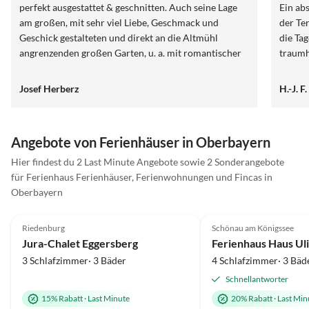
perfekt ausgestattet & geschnitten. Auch seine Lage
Ein absolu
am großen, mit sehr viel Liebe, Geschmack und
der Te
Geschick gestalteten und direkt an die Altmühl
die Ta
angrenzenden großen Garten, u. a. mit romantischer
traumh
Rundumbank um einen riesigen, alten Apfelbaum, hat
genauso 
uns total begeistert. Wir haben Frau und Herrn
hervor
Josef Herberz
H.-J. 
Stadelbauer als sehr sympathische, kompetente und
perfek
hilfsbereite Gastgeber kennen und schätzen gelernt.
Bergen. Für sportliche Aktivitäten wie Wand
Für uns war das Ferienhaus auch geographisch sehr
Mountai
Angebote von Ferienhäuser in Oberbayern
gut gelegen; wir machten von hier aus eine Woche
kommen
lang Wandertouren und Städtebesichtigungen. Diese
Villa P
Hier findest du 2 Last Minute Angebote sowie 2 Sonderangebote
Unterkunft können wir NACHDRÜCKLICH UND
Dank f
für Ferienhaus Ferienhäuser, Ferienwohnungen und Fincas in
BESONDERS EMPFEHLEN!
Oberbayern
4.9
(6)
Top-Inserat
5.0
(5)
Riedenburg
Schönau am Königssee
Jura-Chalet Eggersberg
Ferienhaus Haus Uli
3 Schlafzimmer· 3 Bäder
4 Schlafzimmer· 3 Bäd
Schnellantworter
15% Rabatt
·
Last Minute
20% Rabatt
·
Last Min