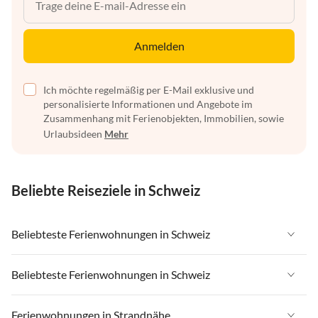
Anmelden
Ich möchte regelmäßig per E-Mail exklusive und
personalisierte Informationen und Angebote im
Zusammenhang mit Ferienobjekten, Immobilien, sowie
Urlaubsideen
Mehr
Beliebte Reiseziele in Schweiz
Beliebteste Ferienwohnungen in Schweiz
Ferienwohnungen in Schweiz
Beliebteste Ferienwohnungen in Schweiz
Ferienwohnungen in Wallis
Ferienwohnungen in Schweiz
Ferienwohnungen in Strandnähe