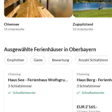
Chiemsee
Zugspitzland
55 Unterkünfte
52 Unterkünfte
Ausgewählte Ferienhäuser in Oberbayern
Empfohlen
Gäste
Bewertung
Anzahl Schlafzimmer
4.9
(24)
Top-Inserat
4.9
(23)
Chieming
Chieming
Haus See - Ferienhaus Wolfsgrube
3 Schlafzimmer
3 Schlafzimmer
Schnellantworter
Schnellantworter
EUR 2’165.-
2 Gäste / 7 Nächte