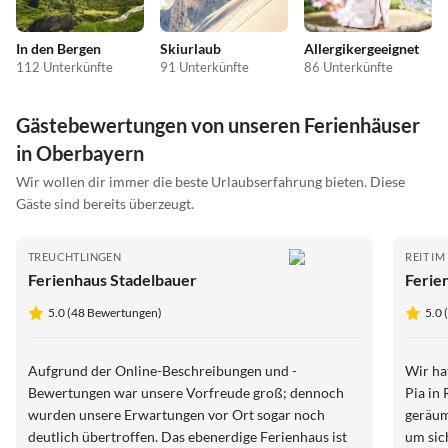
In den Bergen
Skiurlaub
Allergikergeeignet
112 Unterkünfte
91 Unterkünfte
86 Unterkünfte
Gästebewertungen von unseren Ferienhäuser
in Oberbayern
Wir wollen dir immer die beste Urlaubserfahrung bieten. Diese
Gäste sind bereits überzeugt.
TREUCHTLINGEN
REIT I
Ferienhaus Stadelbauer
Ferien
5.0 (48 Bewertungen)
5.0
Aufgrund der Online-Beschreibungen und -
Wir hat
Bewertungen war unsere Vorfreude groß; dennoch
Pia in Reit im 
wurden unsere Erwartungen vor Ort sogar noch
geräumi
deutlich übertroffen. Das ebenerdige Ferienhaus ist
um sic