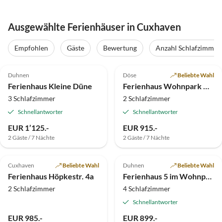
Ausgewählte Ferienhäuser in Cuxhaven
Empfohlen
Gäste
Bewertung
Anzahl Schlafzimmer
4.9
(12)
Top-Inserat
4.9
(9)
Top-Inserat
Duhnen
Döse
Beliebte Wahl
Ferienhaus Kleine Düne
Ferienhaus Wohnpark Weser Haus 9
3 Schlafzimmer
2 Schlafzimmer
Schnellantworter
Schnellantworter
EUR 1’125.-
EUR 915.-
2 Gäste / 7 Nächte
2 Gäste / 7 Nächte
5.0
(7)
Top-Inserat
5.0
(7)
Top-Inserat
Cuxhaven
Beliebte Wahl
Duhnen
Beliebte Wahl
Ferienhaus Höpkestr. 4a
Ferienhaus 5 im Wohnpark Weser
2 Schlafzimmer
4 Schlafzimmer
Schnellantworter
EUR 985.-
EUR 899.-