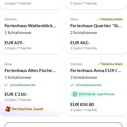
2 Gäste / 7 Nächte
2 Gäste / 7 Nächte
5.0
(5)
4.1
(4)
Top-Inserat
Duhnen
Döse
Beliebte Wahl
Ferienhaus Wattenblick, Studio
Ferienhaus Quartier "lütt und muckelig"
1 Schlafzimmer
2 Schlafzimmer
Virtuelle
EUR 629.-
EUR 462.-
Tour
2 Gäste / 7 Nächte
2 Gäste / 7 Nächte
5.0
(3)
Top-Inserat
Top-Inserat
Döse
Duhnen
Beliebte Wahl
Ferienhaus Altes Fischerhaus Döse
Ferienhaus Anna CUX I Wette
1 Schlafzimmer
3 Schlafzimmer
Schnellantworter
Schnellantworter
EUR 1’210.-
20% Rabatt
·
Last Minute
2 Gäste / 7 Nächte
EUR 850.80
Verstecktes Juwel
2 Gäste / 7 Nächte