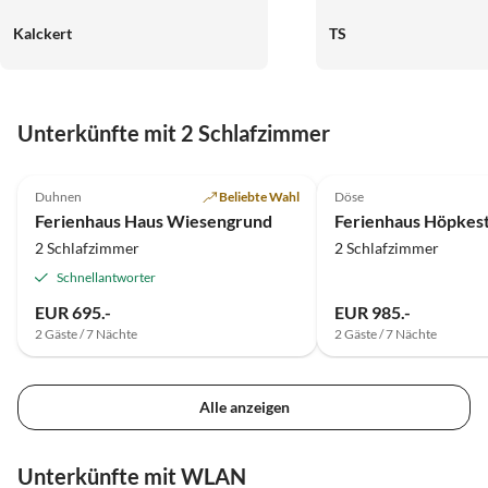
und wir haben uns sofo
Kalckert
TS
gefühlt. Die Ferienwohnung liegt
ruhig in einem Stadtteil von
Cuxhaven, und mit dem 
man schnell am Strand
Unterkünfte mit 2 Schlafzimmer
Lebensmittel-Laden. Vielen Dank
und liebe Grüße!!
4.8
(9)
5.0
(7)
Duhnen
Beliebte Wahl
Döse
Ferienhaus Haus Wiesengrund
Ferienhaus Höpkest
2 Schlafzimmer
2 Schlafzimmer
Schnellantworter
EUR 695.-
EUR 985.-
2 Gäste / 7 Nächte
2 Gäste / 7 Nächte
Alle anzeigen
Unterkünfte mit WLAN