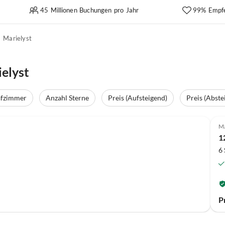
45 Millionen Buchungen pro Jahr
99% Empf
Marielyst
elyst
afzimmer
Anzahl Sterne
Preis (Aufsteigend)
Preis (Abste
Ma
1
6
P