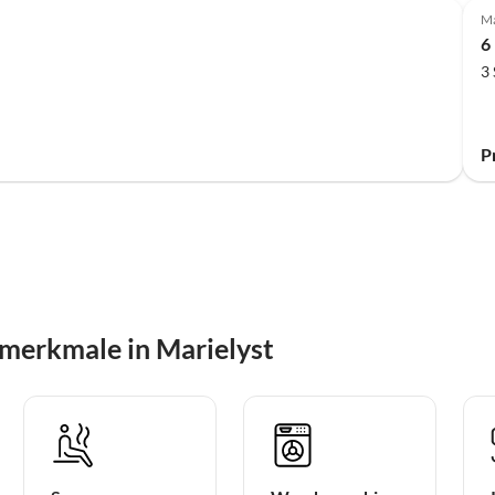
Ma
6
3
P
merkmale in Marielyst