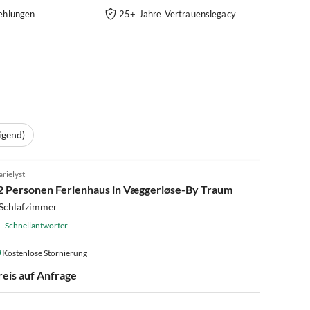
ehlungen
25+ Jahre Vertrauenslegacy
igend)
4.0
(15)
rielyst
2 Personen Ferienhaus in Væggerløse-By Traum
 Schlafzimmer
Schnellantworter
Kostenlose Stornierung
reis auf Anfrage