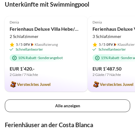
Unterkünfte mit Swimmingpool
5.0
(20)
Top-Inserat
5.0
(7)
Denia
Denia
Ferienhaus Deluxe Villa Hebe/Marquesa
Ferienhaus Deluxe V
2 Schlafzimmer
3 Schlafzimmer
5
/ 5
Klassifizierung
5
/ 5
Klassifizie
Schnellantworter
Schnellantworter
10% Rabatt
·
Sonderangebot
15% Rabatt
·
Sondera
EUR 1’420.-
EUR 1’487.50
2 Gäste / 7 Nächte
2 Gäste / 7 Nächte
Verstecktes Juwel
Verstecktes Juwel
Alle anzeigen
Ferienhäuser an der Costa Blanca
5.0
(20)
Top-Inserat
5.0
(7)