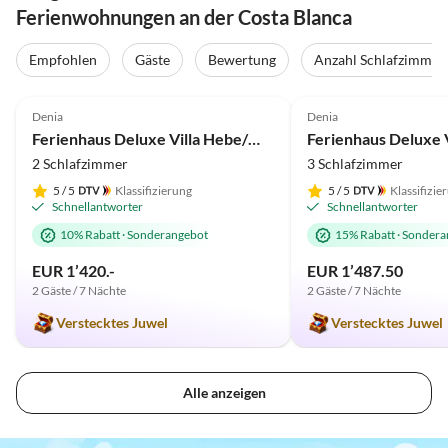
Ferienwohnungen an der Costa Blanca
Empfohlen
Gäste
Bewertung
Anzahl Schlafzimmer
5.0
(20)
Top-Inserat
5.0
(7)
Denia
Denia
Ferienhaus Deluxe Villa Hebe/Marquesa
Ferienhaus Deluxe V
2 Schlafzimmer
3 Schlafzimmer
5
/ 5
Klassifizierung
5
/ 5
Klassifizie
Schnellantworter
Schnellantworter
10% Rabatt
·
Sonderangebot
15% Rabatt
·
Sondera
EUR 1’420.-
EUR 1’487.50
2 Gäste / 7 Nächte
2 Gäste / 7 Nächte
Verstecktes Juwel
Verstecktes Juwel
Alle anzeigen