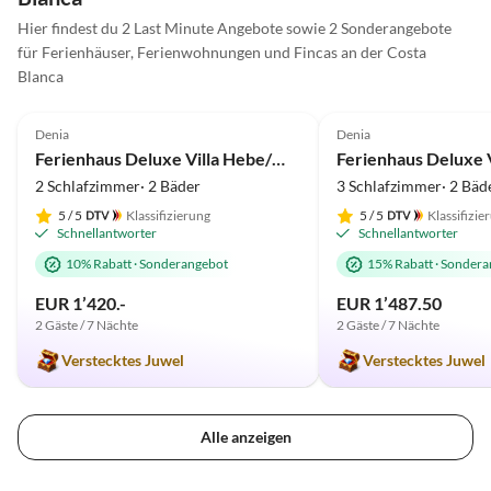
Hier findest du 2 Last Minute Angebote sowie 2 Sonderangebote
für Ferienhäuser, Ferienwohnungen und Fincas an der Costa
Blanca
5.0
(20)
Top-Inserat
5.0
(7)
Denia
Denia
Ferienhaus Deluxe Villa Hebe/Marquesa
Ferienhaus Deluxe V
2 Schlafzimmer· 2 Bäder
3 Schlafzimmer· 2 Bäd
5
/ 5
Klassifizierung
5
/ 5
Klassifizie
Schnellantworter
Schnellantworter
10% Rabatt
·
Sonderangebot
15% Rabatt
·
Sondera
EUR 1’420.-
EUR 1’487.50
2 Gäste / 7 Nächte
2 Gäste / 7 Nächte
Verstecktes Juwel
Verstecktes Juwel
Alle anzeigen