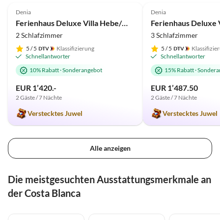
Denia
Denia
Ferienhaus Deluxe Villa Hebe/Marquesa
Ferienhaus Deluxe V
2 Schlafzimmer
3 Schlafzimmer
5
/ 5
Klassifizierung
5
/ 5
Klassifizie
Schnellantworter
Schnellantworter
10% Rabatt
·
Sonderangebot
15% Rabatt
·
Sondera
EUR 1’420.-
EUR 1’487.50
2 Gäste / 7 Nächte
2 Gäste / 7 Nächte
Verstecktes Juwel
Verstecktes Juwel
Alle anzeigen
Die meistgesuchten Ausstattungsmerkmale an
der Costa Blanca