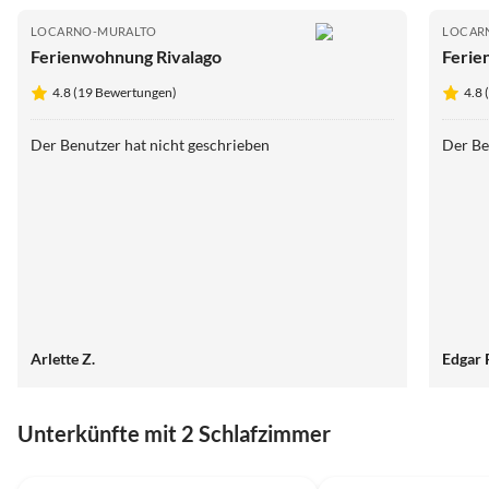
LOCARNO-MURALTO
LOCAR
Ferienwohnung Rivalago
Ferie
4.8 (19 Bewertungen)
4.8
Der Benutzer hat nicht geschrieben
Der Be
Arlette Z.
Edgar 
Unterkünfte mit 2 Schlafzimmer
4.6
(70)
4.7
(11)