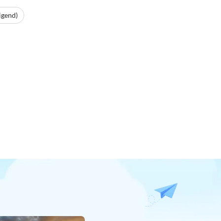
igend)