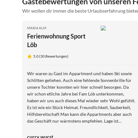
Gästebewertungen von unseren F
Wir wollen dir immer die beste Urlaubserfahrung bieten
MARIA ALM
Ferienwohnung Sport
Löb
5.0 (30 Bewertungen)
Wir waren zu Gast im Appartment und haben Ski sowie
Schlitten geliehen. Auch eine fehlende Sonnenbrille für
unsere Tochter konnten wir hier schnell besorgen. Da
wir schon etliche Jahre bei Fam Löb unterkommen,
haben wir uns auch dieses Mal wieder sehr Wohl gefühlt.
Es ist wie ein Stück Heimat. Freundlichkeit, Sauberkeit,
Hilfsbereitschaft Man kann die Appartments aber auch
das Geschäft nur wärmstens empfehlen. Lage ist
unschlagbar, direkt bei der Natrun Gondel. Wir werden
denke ich bald wieder kommen... wenn die Lütte Schnee
curry wurst