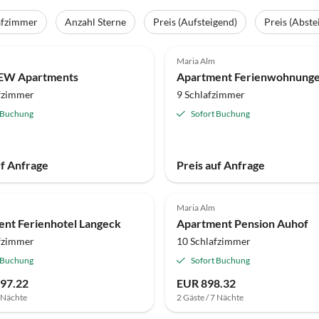
afzimmer
Anzahl Sterne
Preis (Aufsteigend)
Preis (Abste
Maria Alm
IEW Apartments
fzimmer
9 Schlafzimmer
 Buchung
Sofort Buchung
uf Anfrage
Preis auf Anfrage
Maria Alm
nt Ferienhotel Langeck
Apartment Pension Auhof
fzimmer
10 Schlafzimmer
 Buchung
Sofort Buchung
97.22
EUR 898.32
7 Nächte
2 Gäste / 7 Nächte