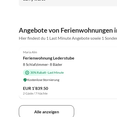
lieben gelernt hat :D
Angebote von Ferienwohnungen i
Hier findest du 1 Last Minute Angebote sowie 1 Sonde
5.0
(6)
Maria Alm
Ferienwohnung Lederstube
8 Schlafzimmer· 8 Bäder
30% Rabatt
·
Last Minute
Kostenlose Stornierung
EUR 1’839.50
2 Gäste / 7 Nächte
Alle anzeigen