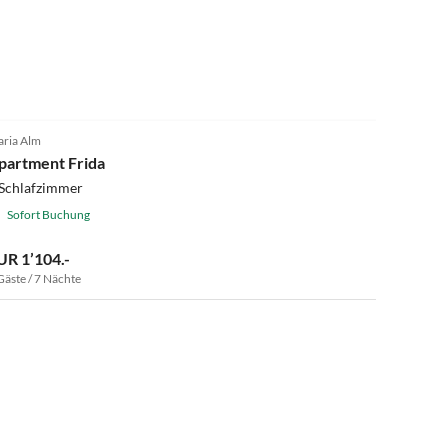
ria Alm
partment Frida
 Schlafzimmer
Sofort Buchung
UR 1’104.-
Gäste / 7 Nächte