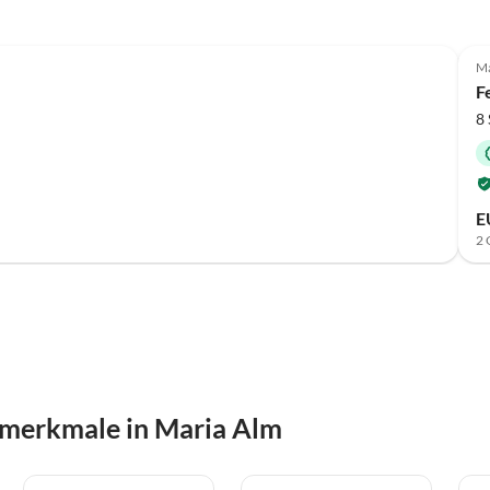
Ma
F
8
E
2 
smerkmale in Maria Alm