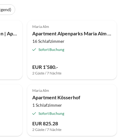
igend)
Maria Alm
Apartment Ferienwohnungen | Appartements Renberg
Apartment Alpenparks Maria Alm Ferienappartements
16 Schlafzimmer
Sofort Buchung
EUR 1’580.-
2 Gäste / 7 Nächte
Maria Alm
Apartment Kösserhof
1 Schlafzimmer
Sofort Buchung
EUR 825.28
2 Gäste / 7 Nächte