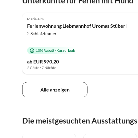
Unterkünfte für Ferien mit Hund
5.0
(31)
Maria Alm
Ferienwohnung Liebmannhof Uromas Stüberl
2 Schlafzimmer
10% Rabatt
·
Kurzurlaub
ab EUR 970.20
2 Gäste / 7 Nächte
Alle anzeigen
Die meistgesuchten Ausstattung