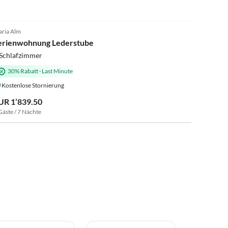
5.0
(6)
ria Alm
erienwohnung Lederstube
 Schlafzimmer
30% Rabatt
·
Last Minute
Kostenlose Stornierung
UR 1’839.50
Gäste / 7 Nächte