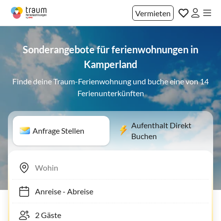
Vermieten
Sonderangebote für ferienwohnungen in
Kamperland
Finde deine Traum-Ferienwohnung und buche eine von 14
Ferienunterkünften
Aufenthalt Direkt
Anfrage Stellen
Buchen
Anreise
-
Abreise