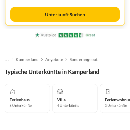
Unterkunft Suchen
. . .
Kamperland
Angebote
Sonderangebot
Typische Unterkünfte in Kamperland
Ferienhaus
Villa
Ferienwohnu
6
Unterkünfte
4
Unterkünfte
3
Unterkünfte