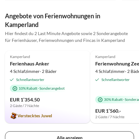
sehr angenehmer Aufenthalt - wir kommen sicher
gerne wieder!
Angebote von Ferienwohnungen in
Kamperland
Hier findest du 2 Last Minute Angebote sowie 2 Sonderangebote
für Ferienhäuser, Ferienwohnungen und Fincas in Kamperland
4.8
(15)
Top-Inserat
5.0
(13)
Kamperland
Kamperland
Ferienhaus Anker
4 Schlafzimmer· 2 Bäder
4 Schlafzimmer· 2 Bäd
Schnellantworter
Schnellantworter
10% Rabatt
·
Sonderangebot
EUR 1’354.50
30% Rabatt
·
Sondera
2 Gäste / 7 Nächte
EUR 1’560.-
Verstecktes Juwel
2 Gäste / 7 Nächte
Alle anzeigen