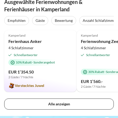
Ausgewählte Ferienwohnungen &
Ferienhäuser in Kamperland
Empfohlen
Gäste
Bewertung
Anzahl Schlafzimmer
4.8
(15)
Top-Inserat
5.0
(13)
Kamperland
Kamperland
Ferienhaus Anker
4 Schlafzimmer
4 Schlafzimmer
Schnellantworter
Schnellantworter
10% Rabatt
·
Sonderangebot
EUR 1’354.50
30% Rabatt
·
Sondera
2 Gäste / 7 Nächte
EUR 1’560.-
Verstecktes Juwel
2 Gäste / 7 Nächte
Alle anzeigen