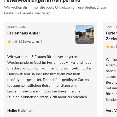
Wir wollen dir immer die beste Urlaubserfahrung bieten. Diese
Gäste sind bereits überzeugt.
KAMPERLAND
KAMPE
Ferienhaus Anker
Feri
Zeela
4.8 (15 Bewertungen)
5.0
Wir waren mit 5 Frauen für ein verlängertes
Wir ha
Wochenende zu Gast im Ferienhaus Anker und haben
einem 
uns dort rundum willkommen und wohl gefühlt. Das
haben 
Haus war sehr sauber und mit allem was man
ausges
benötigt ausgestattet. Der schöne gepflegte Garten
Besond
lud zum gemütlichen Beisammensitzen ein.
mit de
Gartenmöbel waren mit Sonnenliegen, Tischen,
für all
Stühlen, Sonnenschirmen, Grill mehr als reichlich
Sonder
vorhanden. Das Haus befindet sich in einem sehr
schön angelegten und äußerst gepflegten Ferienpark
Heike Hülsmann
Vera V
nur wenige Gehminuten zum Strand. Insgesamt ein