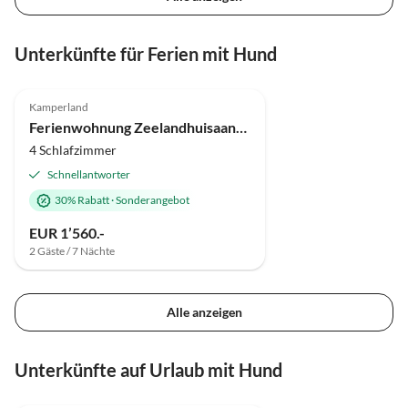
Unterkünfte für Ferien mit Hund
5.0
(13)
Top-Inserat
Kamperland
Ferienwohnung Zeelandhuisaanzee
4 Schlafzimmer
Schnellantworter
30% Rabatt
·
Sonderangebot
EUR 1’560.-
2 Gäste / 7 Nächte
Alle anzeigen
Unterkünfte auf Urlaub mit Hund
5.0
(13)
Top-Inserat