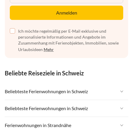
Anmelden
Ich möchte regelmäßig per E-Mail exklusive und
personalisierte Informationen und Angebote im
Zusammenhang mit Ferienobjekten, Immobilien, sowie
Urlaubsideen
Mehr
Beliebte Reiseziele in Schweiz
Beliebteste Ferienwohnungen in Schweiz
Ferienwohnungen in Schweiz
Beliebteste Ferienwohnungen in Schweiz
Ferienwohnungen in Wallis
Ferienwohnungen in Schweiz
Ferienwohnungen in Strandnähe
Ferienwohnungen in Saas-Fee / Saastal