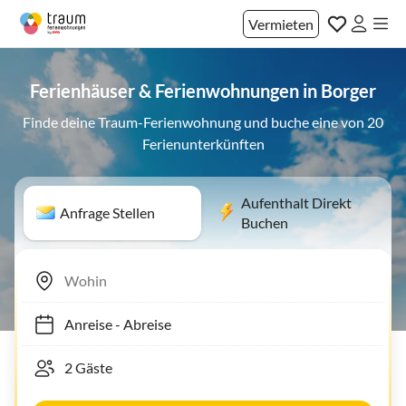
Vermieten
Ferienhäuser & Ferienwohnungen in Borger
Finde deine Traum-Ferienwohnung und buche eine von 20
Ferienunterkünften
Aufenthalt Direkt
Anfrage Stellen
Buchen
Anreise
-
Abreise