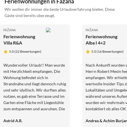
Ferienwohnungen in Fažana
Wir wollen dir immer die beste Urlaubserfahrung bieten. Diese
Gäste sind bereits überzeugt.
FAŽANA
FAŽANA
Ferienwohnung
Ferienwohnung
Villa R&A
Alba I 4+2
5.0 (22 Bewertungen)
5.0 (16 Bewertungen)
Wundervoller Urlaub!! Man wurde
Nach Ankunft wurden 
mit Herzlichkeit empfangen. Die
Herrn Robert Mesin her
Wohnung befindet sich in
empfangen. Wir erhielt
Strandnähe und liegt dennoch ruhig
wertvolle Insider-Tips 
und sehr idyllisch. Wir durften alles
Lokalitäten und Umgeb
nutzen, es gab eine Terrasse und im
während unseres Aufen
Garten eine Fläche mit Liegestühle
wurden wir mehrmals 
zum entspannen und ausruhen. Die
kontaktiert ob alles OK 
Wohnung selbst ist sehr sauber,
noch etwas bräuchten. Unser
Astrid A.R.
Andrea & Achim Burja
geräumig und mit Liebe zum Detail
Aufenthalt in einer seh