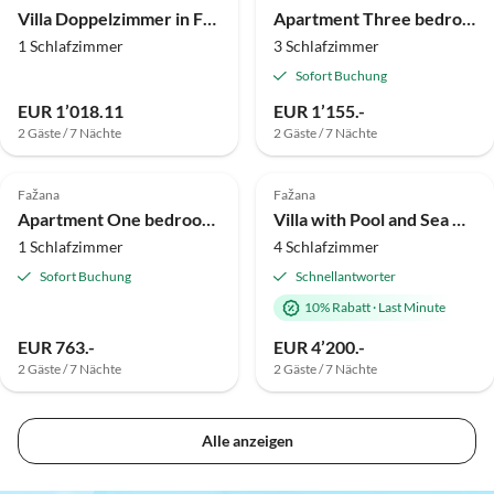
Villa Doppelzimmer in Fažana - in Strandnähe
Apartment Three bedroom apartment with terrace Fažana A-19596-c
1 Schlafzimmer
3 Schlafzimmer
Sofort Buchung
EUR 1’018.11
EUR 1’155.-
2 Gäste / 7 Nächte
2 Gäste / 7 Nächte
Fažana
Fažana
Apartment One bedroom apartment with balcony Fažana A-12862-a
Villa with Pool and Sea View in Fazana - Horizont
1 Schlafzimmer
4 Schlafzimmer
Sofort Buchung
Schnellantworter
10% Rabatt
·
Last Minute
EUR 763.-
EUR 4’200.-
2 Gäste / 7 Nächte
2 Gäste / 7 Nächte
Alle anzeigen