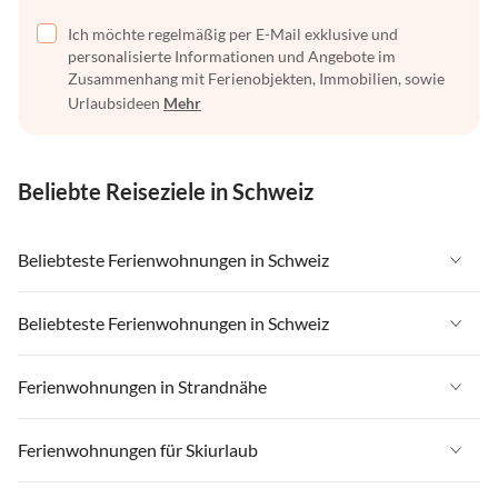
Ich möchte regelmäßig per E-Mail exklusive und
personalisierte Informationen und Angebote im
Zusammenhang mit Ferienobjekten, Immobilien, sowie
Urlaubsideen
Mehr
Beliebte Reiseziele in Schweiz
Beliebteste Ferienwohnungen in Schweiz
Ferienwohnungen in Schweiz
Beliebteste Ferienwohnungen in Schweiz
Ferienwohnungen in Wallis
Ferienwohnungen in Schweiz
Ferienwohnungen in Strandnähe
Ferienwohnungen in Saas-Fee / Saastal
Ferienwohnungen in Wallis
Ferienwohnungen in Tessin
Ferienwohnungen in Strandnähe in Schweiz
Ferienwohnungen für Skiurlaub
Ferienwohnungen in Saas-Fee / Saastal
Ferienwohnungen in Lago Maggiore
Ferienwohnungen in Strandnähe in Tessin