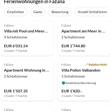
Ferienwohnungen in Fažana
Empfohlen
Gäste
Bewertung
Anzahl Schlafzimmer
4.0
(26)
4.0
(25)
Fažana
Fažana
Villa mit Pool und Meerblick in Fazana - Horizont
Apartment am Meer in Fazana - Zwei Schlafzimmer
4 Schlafzimmer
2 Schlafzimmer
EUR 6’031.54
EUR 1’744.80
2 Gäste / 7 Nächte
2 Gäste / 7 Nächte
4.0
(24)
5.0
(7)
Top-Inserat
Fažana
Fažana
Beliebte Wahl
Apartment Wohnung in Fažana in Strandnähe
Villa Polion Valbandon
2 Schlafzimmer
5 Schlafzimmer
Kostenlose Stornierung
EUR 1’507.35
EUR 1’820.-
2 Gäste / 7 Nächte
2 Gäste / 7 Nächte
4.0
(3)
Fažana
Fažana