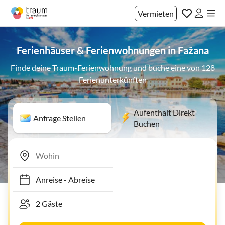
Vermieten
Ferienhäuser & Ferienwohnungen in Fažana
Finde deine Traum-Ferienwohnung und buche eine von 128
Ferienunterkünften
Aufenthalt Direkt
Anfrage Stellen
Buchen
Anreise
-
Abreise