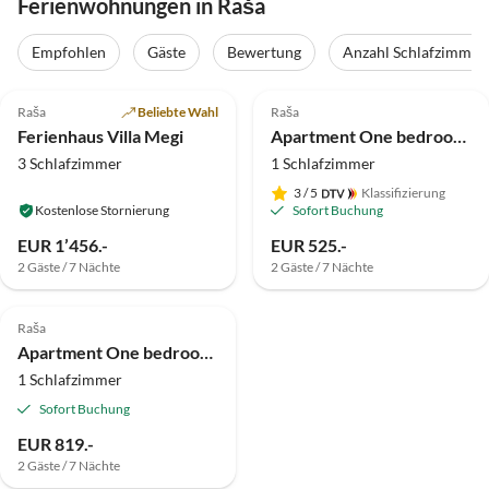
Ferienwohnungen in Raša
Empfohlen
Gäste
Bewertung
Anzahl Schlafzimmer
Raša
Beliebte Wahl
Raša
Ferienhaus Villa Megi
Apartment One bedroom apartment with terrace Vinež, Labin A-11851-a
3 Schlafzimmer
1 Schlafzimmer
3
/ 5
Klassifizierung
Kostenlose Stornierung
Sofort Buchung
EUR 1’456.-
EUR 525.-
2 Gäste / 7 Nächte
2 Gäste / 7 Nächte
Raša
Apartment One bedroom apartment with terrace Presika, Labin A-7390-c
1 Schlafzimmer
Sofort Buchung
EUR 819.-
2 Gäste / 7 Nächte