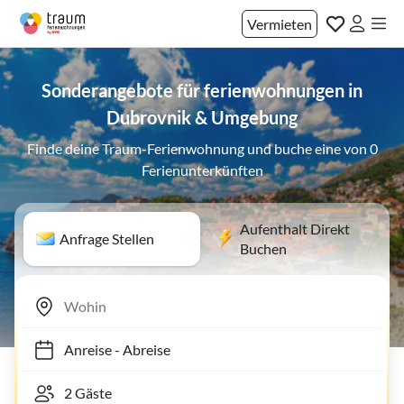
Vermieten
Sonderangebote für ferienwohnungen in
Dubrovnik & Umgebung
Finde deine Traum-Ferienwohnung und buche eine von 0
Ferienunterkünften
Aufenthalt Direkt
Anfrage Stellen
Buchen
Anreise
-
Abreise