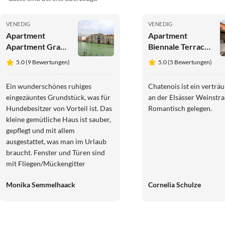
VENEDIG
VENEDIG
Apartment
Apartment
Apartment Grand
Biennale Terrace
Canal View (with
(Venice Historical
5.0 (9 Bewertungen)
5.0 (5 Bewertungen)
lift)
Centre)
Ein wunderschönes ruhiges
Chatenois ist ein verträ
eingezäuntes Grundstück, was für
an der Elsässer Weinstra
Hundebesitzer von Vorteil ist. Das
Romantisch gelegen.
kleine gemütliche Haus ist sauber,
gepflegt und mit allem
ausgestattet, was man im Urlaub
braucht. Fenster und Türen sind
mit Fliegen/Mückengitter
versehen Die sehr nette
Monika Semmelhaack
Cornelia Schulze
Vermieterin Jana Czubowicz
empfängt die Gäste persönlich.
Auch der Spreewald an sich, ist
eine Reise wert. Wir kommen