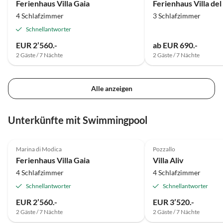
Ferienhaus Villa Gaia
Ferienhaus Villa de
nach Bremen und hatten dort einen tollen
4 Schlafzimmer
3 Schlafzimmer
Shoppingtag. Das Schnoorviertel hat uns sehr
begeistert. Leider war die Zeit viel zu schnell vorbei.
Schnellantworter
EUR 2’560.-
ab EUR 690.-
2 Gäste / 7 Nächte
2 Gäste / 7 Nächte
Alle anzeigen
Unterkünfte mit Swimmingpool
5.0
(2)
Marina di Modica
Pozzallo
Ferienhaus Villa Gaia
Villa Aliv
4 Schlafzimmer
4 Schlafzimmer
Schnellantworter
Schnellantworter
EUR 2’560.-
EUR 3’520.-
2 Gäste / 7 Nächte
2 Gäste / 7 Nächte