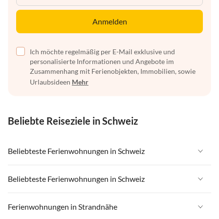
Anmelden
Ich möchte regelmäßig per E-Mail exklusive und
personalisierte Informationen und Angebote im
Zusammenhang mit Ferienobjekten, Immobilien, sowie
Urlaubsideen
Mehr
Beliebte Reiseziele in Schweiz
Beliebteste Ferienwohnungen in Schweiz
Ferienwohnungen in Schweiz
Beliebteste Ferienwohnungen in Schweiz
Ferienwohnungen in Wallis
Ferienwohnungen in Schweiz
Ferienwohnungen in Strandnähe
Ferienwohnungen in Saas-Fee / Saastal