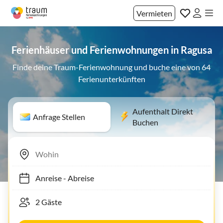
Vermieten
Ferienhäuser und Ferienwohnungen in Ragusa
Finde deine Traum-Ferienwohnung und buche eine von 64
Ferienunterkünften
Aufenthalt Direkt
Anfrage Stellen
Buchen
Anreise
-
Abreise