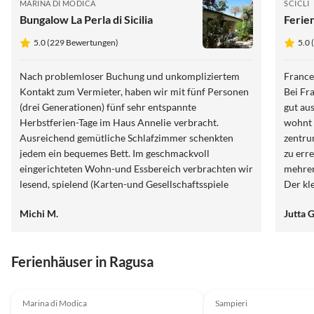
MARINA DI MODICA
SCICLI
Bungalow La Perla di Sicilia
Ferien
5.0 (229 Bewertungen)
5.0 
Nach problemloser Buchung und unkompliziertem
Frances
Kontakt zum Vermieter, haben wir mit fünf Personen
Bei Fra
(drei Generationen) fünf sehr entspannte
gut au
Herbstferien-Tage im Haus Annelie verbracht.
wohnt 
Ausreichend gemütliche Schlafzimmer schenkten
zentru
jedem ein bequemes Bett. Im geschmackvoll
zu err
eingerichteten Wohn-und Essbereich verbrachten wir
mehrer
lesend, spielend (Karten-und Gesellschaftsspiele
Der kle
waren vorhanden) oder genüsslich speisend einige
allem 
Michi M.
Jutta G
Stunden. Die hervorragend ausgestattete Küche
France
motivierte unsere drei Teenies kreative Menüs
zuzubereiten. Dank der Sauna wurde der
Ferienhäuser in Ragusa
Schwimmteich trotz der herbstlichen Temperaturen
genutzt. Die Küste war fußläufig über ansprechende
5.0
(2)
Wege zu erreichen, auch die Einkäufe erledigten wir
Marina di Modica
Sampieri
ohne das Auto. An einem nebligen Tag fuhren wir