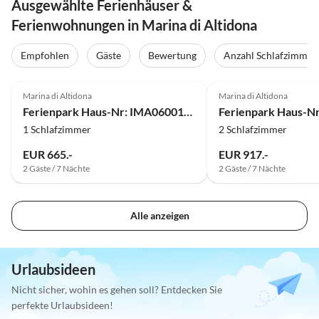
Ausgewählte Ferienhäuser &
Ferienwohnungen in Marina di Altidona
Empfohlen
Gäste
Bewertung
Anzahl Schlafzimmer
Marina di Altidona
Marina di Altidona
Ferienpark Haus-Nr: IMA06001-CYA
1 Schlafzimmer
2 Schlafzimmer
EUR 665.-
EUR 917.-
2 Gäste / 7 Nächte
2 Gäste / 7 Nächte
Alle anzeigen
Urlaubsideen
Nicht sicher, wohin es gehen soll? Entdecken Sie
perfekte Urlaubsideen!