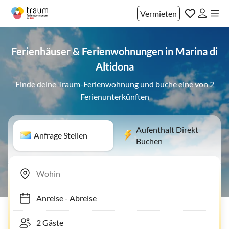
Vermieten
Ferienhäuser & Ferienwohnungen in Marina di
Altidona
Finde deine Traum-Ferienwohnung und buche eine von 2
Ferienunterkünften
Aufenthalt Direkt
Anfrage Stellen
Buchen
Anreise
-
Abreise