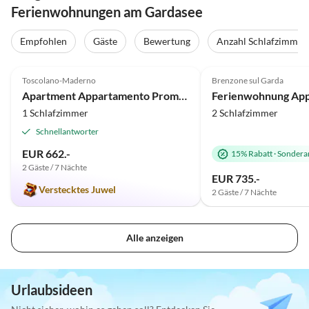
Ferienwohnungen am Gardasee
Empfohlen
Gäste
Bewertung
Anzahl Schlafzimmer
5.0
(14)
Top-Inserat
4.8
(11)
Toscolano-Maderno
Brenzone sul Garda
Apartment Appartamento Promontorio
1 Schlafzimmer
2 Schlafzimmer
Schnellantworter
EUR 662.-
15% Rabatt
·
Sondera
2 Gäste / 7 Nächte
EUR 735.-
Verstecktes Juwel
2 Gäste / 7 Nächte
Alle anzeigen
Urlaubsideen