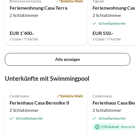
Brenzone sul Garda
Beliebte Wahl
Tignale
Ferienwohnung Casa Terra
Ferienwohnung Cas
2 Schlafzimmer
2 Schlafzimmer
Schnellantworter
EUR 1’400.-
EUR 550.-
2 Gäste / 7 Nächte
2 Gäste / 7 Nächte
Alle anzeigen
Unterkünfte mit Swimmingpool
4.9
(9)
Top-Inserat
5.0
(9)
Costermano
Beliebte Wahl
Costermano
Ferienhaus Casa Berenike II
Ferienhaus Casa Ber
2 Schlafzimmer
2 Schlafzimmer
Schnellantworter
Schnellantworter
15% Rabatt
·
Kurzurl