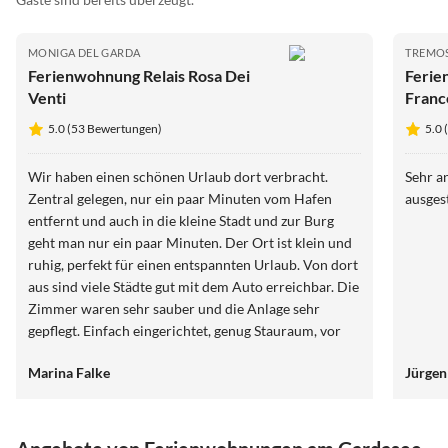
MONIGA DEL GARDA
TREMOS
Ferienwohnung Relais Rosa Dei
Ferie
Venti
Franc
5.0 (53 Bewertungen)
5.0
Wir haben einen schönen Urlaub dort verbracht.
Sehr a
Zentral gelegen, nur ein paar Minuten vom Hafen
ausges
entfernt und auch in die kleine Stadt und zur Burg
geht man nur ein paar Minuten. Der Ort ist klein und
ruhig, perfekt für einen entspannten Urlaub. Von dort
aus sind viele Städte gut mit dem Auto erreichbar. Die
Zimmer waren sehr sauber und die Anlage sehr
gepflegt. Einfach eingerichtet, genug Stauraum, vor
allem im Bad und im Wohn/Kochbereich. Nur der
Marina Falke
Jürgen
Kleiderschrank ist für 2 Erwachsene und 2 Kinder zu
klein, für uns aber nicht schlimm. Die Zimmer sind
sehr hellhörig. Da wir selber 2 Kinder dabei hatten,
hat es uns nicht gestört die Nachbarskinder zu hören.