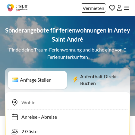
Vermieten
Sonderangebote für ferienwohnungen in Antey
Saint André
Finde deine Traum-Ferienwohnung und buche eine von 0
Ferienunterkünften
Aufenthalt Direkt
Anfrage Stellen
Buchen
Anreise
-
Abreise