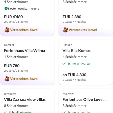
4 Schlafzimmer
3 Schlafzimmer
Kostenlose Stornierung
EUR 4’480.-
EUR 2’880.-
2 Gäste / 7 Nächte
2 Gäste / 7 Nächte
Verstecktes Juwel
Verstecktes Juwel
5.0
(1)
Top-Inserat
4.8
(1)
Top-Inserat
Kamilari
Pitsidia
Ferienhaus Villa Wilma
Villa Elia Komos
1 Schlafzimmer
4 Schlafzimmer
Schnellantworter
EUR 780.-
2 Gäste / 7 Nächte
ab EUR 4’830.-
Verstecktes Juwel
2 Gäste / 7 Nächte
Top-Inserat
Top-Inserat
Ierapetra
Malevizi
Villa Zax sea view villas
Ferienhaus Olive Love Villas - 1 Villa
8 Schlafzimmer
3 Schlafzimmer
Schnellantworter
Schnellantworter