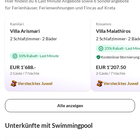
Hier findest du 6 Last Minute Angebote sowie 6 Sonderangebote
für Ferienhäuser, Ferienwohnungen und Fincas auf Kreta
5.0
(37)
5.0
(10)
Kamilari
Kissamos
Villa Arismari
Villa Malathiros
2 Schlafzimmer· 2 Bäder
2 Schlafzimmer· 2 Bäd
25% Rabatt
·
Last Min
10% Rabatt
·
Last Minute
Kostenlose Stornierung
EUR 1’688.-
EUR 1’207.50
2 Gäste / 7 Nächte
2 Gäste / 7 Nächte
Verstecktes Juwel
Verstecktes Juwel
Alle anzeigen
Unterkünfte mit Swimmingpool
5.0
(28)
4.9
(17)