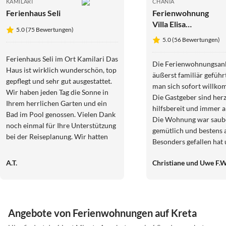
KAMILARI
CHANIA
Ferienhaus Seli
Ferienwohnung
Villa Elisa
5.0 (75 Bewertungen)
Meerblick-
5.0 (56 Bewertungen)
Apartment
Ferienhaus Seli im Ort Kamilari Das
Die Ferienwohnungsanl
Haus ist wirklich wunderschön, top
äußerst familiär geführ
gepflegt und sehr gut ausgestattet.
man sich sofort willko
Wir haben jeden Tag die Sonne in
Die Gastgeber sind herz
Ihrem herrlichen Garten und ein
hilfsbereit und immer 
Bad im Pool genossen. Vielen Dank
Die Wohnung war saub
noch einmal für Ihre Unterstützung
gemütlich und bestens a
bei der Reiseplanung. Wir hatten
Besonders gefallen hat 
eine gute Zeit auf der Insel, die
ruhige Atmosphäre. W
Menschen sind wirklich sehr nett
A.T.
Christiane und Uwe F.W
sehr gerne wieder und 
und das leckere griechische Essen
Unterkunft uneingesch
ist nur zu empfehlen.
weiterempfehlen!
Angebote von Ferienwohnungen auf Kreta