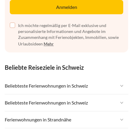
Anmelden
Ich möchte regelmäßig per E-Mail exklusive und
personalisierte Informationen und Angebote im
Zusammenhang mit Ferienobjekten, Immobilien, sowie
Urlaubsideen
Mehr
Beliebte Reiseziele in Schweiz
Beliebteste Ferienwohnungen in Schweiz
Ferienwohnungen in Schweiz
Beliebteste Ferienwohnungen in Schweiz
Ferienwohnungen in Wallis
Ferienwohnungen in Schweiz
Ferienwohnungen in Strandnähe
Ferienwohnungen in Saas-Fee / Saastal
Ferienwohnungen in Wallis