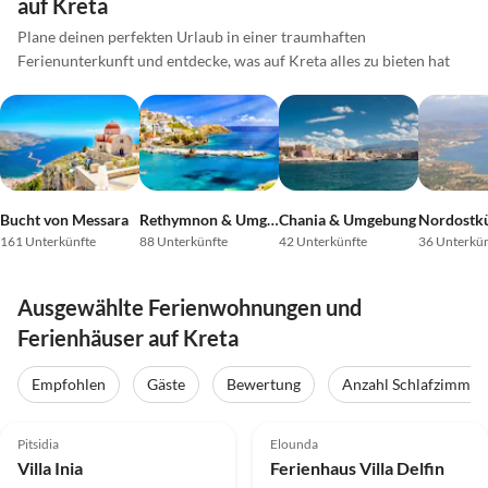
auf Kreta
Plane deinen perfekten Urlaub in einer traumhaften
Ferienunterkunft und entdecke, was auf Kreta alles zu bieten hat
Bucht von Messara
Rethymnon & Umgebung
Chania & Umgebung
161 Unterkünfte
88 Unterkünfte
42 Unterkünfte
36 Unterkün
Ausgewählte Ferienwohnungen und
Ferienhäuser auf Kreta
Virtuelle
Tour
Empfohlen
Gäste
Bewertung
Anzahl Schlafzimmer
5.0
(36)
Top-Inserat
5.0
(5)
Top-Inserat
Pitsidia
Elounda
Villa Inia
Ferienhaus Villa Delfin