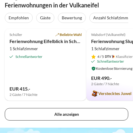
Ferienwohnungen in der Vulkaneifel
Empfohlen
Gäste
Bewertung
Anzahl Schlafzimmer
5.0
(55)
Top-Inserat
4.9
(27)
Schüller
Beliebte Wahl
Walsdorf (Vulkaneifel)
Ferienwohnung Eifelblick in Schüller
Ferienwohnung Slu
1 Schlafzimmer
1 Schlafzimmer
Schnellantworter
4
/ 5
Klassifizie
Schnellantworter
Kostenlose Stornierung
EUR 490.-
2 Gäste / 7 Nächte
EUR 415.-
Verstecktes Juwel
2 Gäste / 7 Nächte
Alle anzeigen