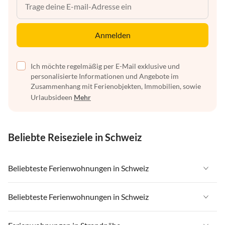
Anmelden
Ich möchte regelmäßig per E-Mail exklusive und
personalisierte Informationen und Angebote im
Zusammenhang mit Ferienobjekten, Immobilien, sowie
Urlaubsideen
Mehr
Beliebte Reiseziele in Schweiz
Beliebteste Ferienwohnungen in Schweiz
Ferienwohnungen in Schweiz
Beliebteste Ferienwohnungen in Schweiz
Ferienwohnungen in Wallis
Ferienwohnungen in Schweiz