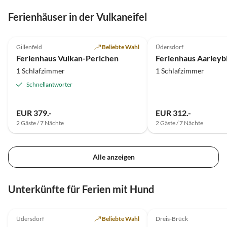
Ferienhäuser in der Vulkaneifel
4.9
(52)
4.8
(17)
Gillenfeld
Beliebte Wahl
Üdersdorf
Ferienhaus Vulkan-Perlchen
Ferienhaus Aarleyb
1 Schlafzimmer
1 Schlafzimmer
Schnellantworter
EUR 379.-
EUR 312.-
2 Gäste / 7 Nächte
2 Gäste / 7 Nächte
Alle anzeigen
Unterkünfte für Ferien mit Hund
4.8
(17)
5.0
(14)
Üdersdorf
Beliebte Wahl
Dreis-Brück