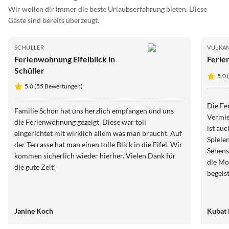
Wir wollen dir immer die beste Urlaubserfahrung bieten. Diese
Gäste sind bereits überzeugt.
SCHÜLLER
VULKAN
Ferienwohnung Eifelblick in
Feri
Schüller
5.0
5.0 (55 Bewertungen)
Die Fer
Familie Schon hat uns herzlich empfangen und uns
Vermiete
die Ferienwohnung gezeigt. Diese war toll
ist au
eingerichtet mit wirklich allem was man braucht. Auf
Spiele
der Terrasse hat man einen tolle Blick in die Eifel. Wir
Sehens
kommen sicherlich wieder hierher. Vielen Dank für
die Mosel
die gute Zeit!
begeis
Janine Koch
Kubat