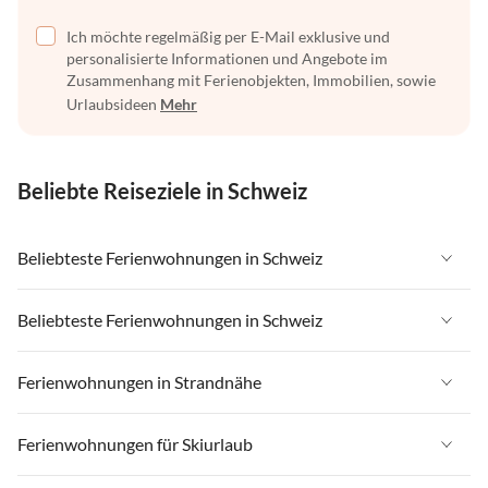
Ich möchte regelmäßig per E-Mail exklusive und
personalisierte Informationen und Angebote im
Zusammenhang mit Ferienobjekten, Immobilien, sowie
Urlaubsideen
Mehr
Beliebte Reiseziele in Schweiz
Beliebteste Ferienwohnungen in Schweiz
Ferienwohnungen in Schweiz
Beliebteste Ferienwohnungen in Schweiz
Ferienwohnungen in Wallis
Ferienwohnungen in Schweiz
Ferienwohnungen in Strandnähe
Ferienwohnungen in Saas-Fee / Saastal
Ferienwohnungen in Wallis
Ferienwohnungen in Tessin
Ferienwohnungen in Strandnähe in Schweiz
Ferienwohnungen für Skiurlaub
Ferienwohnungen in Saas-Fee / Saastal
Ferienwohnungen in Lago Maggiore
Ferienwohnungen in Strandnähe in Tessin