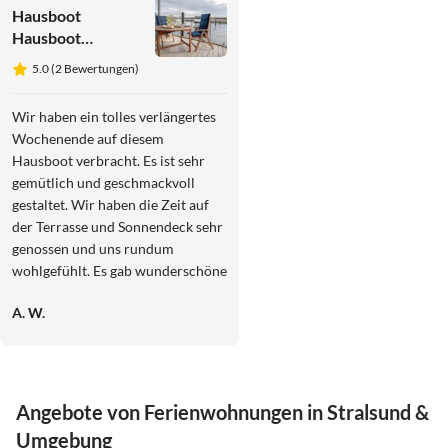
Hausboot
Hausboot
Harmonie
5.0 (2 Bewertungen)
Wir haben ein tolles verlängertes
Wochenende auf diesem
Hausboot verbracht. Es ist sehr
gemütlich und geschmackvoll
gestaltet. Wir haben die Zeit auf
der Terrasse und Sonnendeck sehr
genossen und uns rundum
wohlgefühlt. Es gab wunderschöne
Sonnenaufgänge und einen
A. W.
herrlichen Blick auf Stralsund und
Rügen. Wir kommen wieder!
Angebote von Ferienwohnungen in Stralsund &
Umgebung