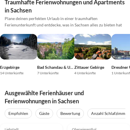
Traumhafte Ferienwohnungen und Apartments
in Sachsen
Plane deinen perfekten Urlaub in einer traumhaften
Ferienunterkunft und entdecke, was in Sachsen alles zu bieten hat
Erzgebirge
Bad Schandau & Umgebung
Zittauer Gebirge
Dresdner
14 Unterkünfte
7 Unterkünfte
4 Unterkünfte
1 Unterkunf
Ausgewählte Ferienhäuser und
Ferienwohnungen in Sachsen
Empfohlen
Gäste
Bewertung
Anzahl Schlafzimmer
5.0
(65)
Top-Inserat
5.0
(14)
Top-Inserat
Liebstadt
Oberwiesenthal