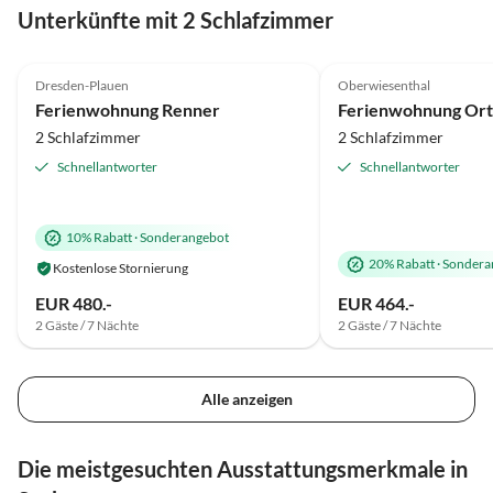
Unterkünfte mit 2 Schlafzimmer
5.0
(27)
5.0
(14)
Dresden-Plauen
Oberwiesenthal
Ferienwohnung Renner
Ferienwohnung Ort
2 Schlafzimmer
2 Schlafzimmer
Schnellantworter
Schnellantworter
10% Rabatt
·
Sonderangebot
20% Rabatt
·
Sondera
Kostenlose Stornierung
EUR 480.-
EUR 464.-
2 Gäste / 7 Nächte
2 Gäste / 7 Nächte
Alle anzeigen
Die meistgesuchten Ausstattungsmerkmale in