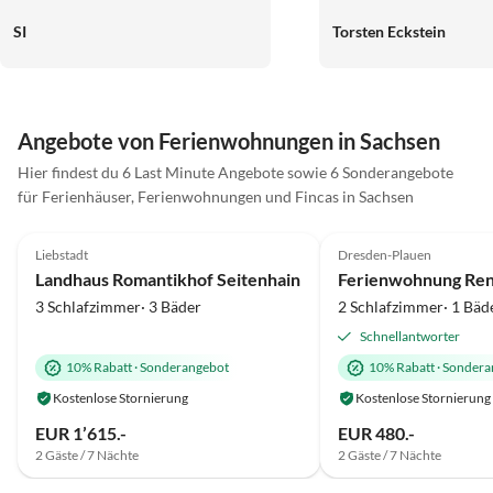
Betten waren ein Traum. In ein paar
SI
Torsten Eckstein
Fahrminuten ist man in der
sächsischen Schweiz.
Sehenswürdigkeiten gibt es auch
genug. Bei schönem Wetter liegt
man aber eigentlich nur am Pool.
Angebote von Ferienwohnungen in Sachsen
PS: den Biomüll bekommen die
Hier findest du 6 Last Minute Angebote sowie 6 Sonderangebote
Minischweine, sehr süß:-)
für Ferienhäuser, Ferienwohnungen und Fincas in Sachsen
5.0
(65)
Top-Inserat
5.0
(27)
Liebstadt
Dresden-Plauen
Luxus
Landhaus Romantikhof Seitenhain
Ferienwohnung Re
3 Schlafzimmer· 3 Bäder
2 Schlafzimmer· 1 Bäd
Schnellantworter
10% Rabatt
·
Sonderangebot
10% Rabatt
·
Sondera
Kostenlose Stornierung
Kostenlose Stornierung
EUR 1’615.-
EUR 480.-
2 Gäste / 7 Nächte
2 Gäste / 7 Nächte