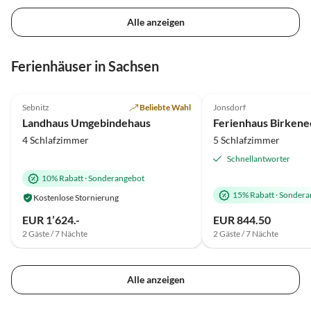
Alle anzeigen
Ferienhäuser in Sachsen
5.0
(9)
Top-Inserat
Sebnitz
Beliebte Wahl
Jonsdorf
Hundefreundlich
Landhaus Umgebindehaus
Ferienhaus Birkene
4 Schlafzimmer
5 Schlafzimmer
Schnellantworter
10% Rabatt
·
Sonderangebot
15% Rabatt
·
Sondera
Kostenlose Stornierung
EUR 1’624.-
EUR 844.50
2 Gäste / 7 Nächte
2 Gäste / 7 Nächte
Alle anzeigen