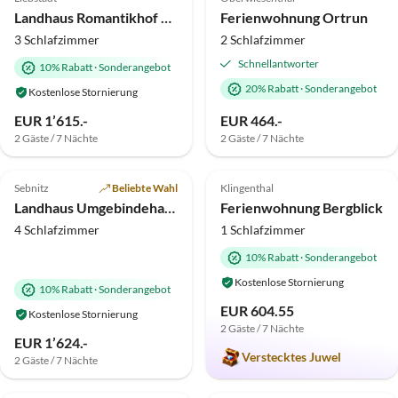
Luxus
Landhaus Romantikhof Seitenhain
Ferienwohnung Ortrun
3 Schlafzimmer
2 Schlafzimmer
Schnellantworter
10% Rabatt
·
Sonderangebot
20% Rabatt
·
Sonderangebot
Kostenlose Stornierung
EUR 1’615.-
EUR 464.-
2 Gäste / 7 Nächte
2 Gäste / 7 Nächte
5.0
(9)
Top-Inserat
4.9
(8)
Sebnitz
Beliebte Wahl
Klingenthal
Hundefreundlich
Landhaus Umgebindehaus
Ferienwohnung Bergblick
4 Schlafzimmer
1 Schlafzimmer
10% Rabatt
·
Sonderangebot
Kostenlose Stornierung
10% Rabatt
·
Sonderangebot
EUR 604.55
Kostenlose Stornierung
2 Gäste / 7 Nächte
EUR 1’624.-
Verstecktes Juwel
2 Gäste / 7 Nächte