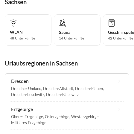
Sachsen
WLAN
Sauna
Geschirrspüle
48 Unterkünfte
14 Unterkünfte
42 Unterkünfte
Urlaubsregionen in Sachsen
Dresden
Dresdner Umland
,
Dresden-Altstadt
,
Dresden-Plauen
,
Dresden-Loschwitz
,
Dresden-Blasewitz
Erzgebirge
Oberes Erzgebirge
,
Osterzgebirge
,
Westerzgebirge
,
Mittleres Erzgebirge