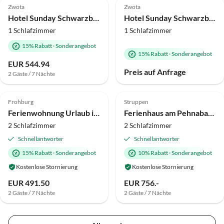
Zwota
Zwota
Hotel Sunday Schwarzbachtal Doppelzimmer Wald Bergblick
Hotel Sunday Schwarzbachtal – Doppelzimmer ohne Balkon
1 Schlafzimmer
1 Schlafzimmer
15% Rabatt
·
Sonderangebot
15% Rabatt
·
Sonderangebot
EUR 544.94
Preis auf Anfrage
2 Gäste / 7 Nächte
Frohburg
Struppen
Ferienwohnung Urlaub im Neuseenland
Ferienhaus am Pehnabach
2 Schlafzimmer
2 Schlafzimmer
Schnellantworter
Schnellantworter
15% Rabatt
·
Sonderangebot
10% Rabatt
·
Sonderangebot
Kostenlose Stornierung
Kostenlose Stornierung
EUR 491.50
EUR 756.-
2 Gäste / 7 Nächte
2 Gäste / 7 Nächte