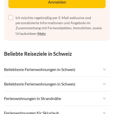
Anmelden
Ich möchte regelmäßig per E-Mail exklusive und
personalisierte Informationen und Angebote im
Zusammenhang mit Ferienobjekten, Immobilien, sowie
Urlaubsideen
Mehr
Beliebte Reiseziele in Schweiz
Beliebteste Ferienwohnungen in Schweiz
Ferienwohnungen in Schweiz
Beliebteste Ferienwohnungen in Schweiz
Ferienwohnungen in Wallis
Ferienwohnungen in Schweiz
Ferienwohnungen in Strandnähe
Ferienwohnungen in Saas-Fee / Saastal
Ferienwohnungen in Wallis
Ferienwohnungen in Tessin
Ferienwohnungen in Strandnähe in Schweiz
Ferienwohnungen für Skiurlaub