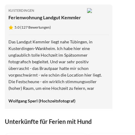
KUSTERDINGEN
Ferienwohnung Landgut Kemmler
5.0 (127 Bewertungen)
Das Landgut Kemmler liegt nahe Tübingen, in
Kusterdingen-Wankheim. Ich habe hier eine
unglaublich tolle Hochzeit im Spätsommer
fotografisch begleitet. Und war sehr positiv
überrascht - das Brautpaar hatte mir schon
vorgeschwärmt - wie schön die Location hier liegt.
Die Festscheune - ein wirklich stimmungsvoller
(hoher) Raum, um eine Hochzeit zu feiern, war
bezaubernd dekoriert und schon im Hof /
Wolfgang Sperl (Hochzeitsfotograf)
Eingangsbereich wurde man mit beschrifteten
Holzvertäfelungen auf die Hochzeit eingestimmt. Wer
im Raum Tübingen-Reutlingen-Stuttgart eine schöne
Unterkünfte für Ferien mit Hund
und gleichzeitig nette Hofgut-Location sucht, ist hier
goldrichtig !
5.0
(127)