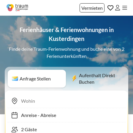
Vermieten
Ferienhäuser & Ferienwohnungen in
Kusterdingen
Finde deine Traum-Ferienwohnung und buche eine von 2
Ferienunterkünften
Aufenthalt Direkt
Anfrage Stellen
Buchen
Anreise
-
Abreise