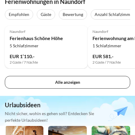
Ferienwohnungen in Naundorf
Empfohlen
Gäste
Bewertung
Anzahl Schlafzimmer
5.0
(19)
5.0
(11)
Naundorf
Naundorf
Ferienhaus Schöne Höhe
Ferienwohnung am 
5 Schlafzimmer
1 Schlafzimmer
EUR 1’110.-
EUR 581.-
2 Gäste / 7 Nächte
2 Gäste / 7 Nächte
Alle anzeigen
Urlaubsideen
Nicht sicher, wohin es gehen soll? Entdecken Sie
perfekte Urlaubsideen!