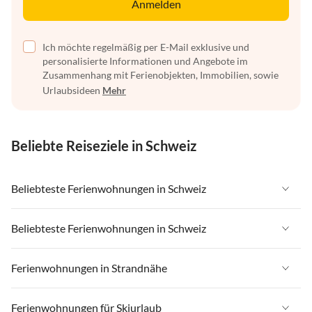
Anmelden
Ich möchte regelmäßig per E-Mail exklusive und
personalisierte Informationen und Angebote im
Zusammenhang mit Ferienobjekten, Immobilien, sowie
Urlaubsideen
Mehr
Beliebte Reiseziele in Schweiz
Beliebteste Ferienwohnungen in Schweiz
Ferienwohnungen in Schweiz
Beliebteste Ferienwohnungen in Schweiz
Ferienwohnungen in Wallis
Ferienwohnungen in Schweiz
Ferienwohnungen in Strandnähe
Ferienwohnungen in Saas-Fee / Saastal
Ferienwohnungen in Wallis
Ferienwohnungen in Tessin
Ferienwohnungen in Strandnähe in Schweiz
Ferienwohnungen für Skiurlaub