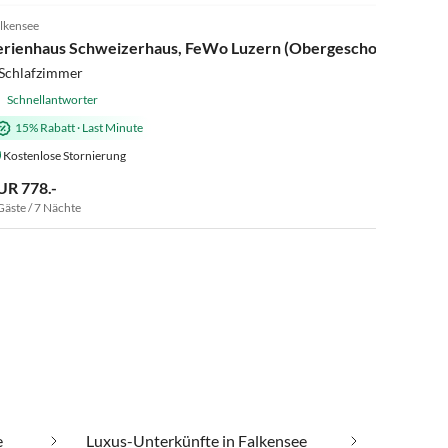
lkensee
erienhaus Schweizerhaus, FeWo Luzern (Obergeschoss)
 Schlafzimmer
Schnellantworter
15% Rabatt
·
Last Minute
Kostenlose Stornierung
UR 778.-
Gäste / 7 Nächte
e
Luxus-Unterkünfte in Falkensee