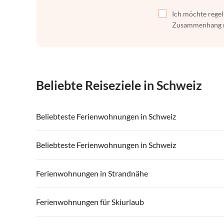
Ich möchte regel
Zusammenhang mi
Beliebte Reiseziele in Schweiz
Beliebteste Ferienwohnungen in Schweiz
Ferienwohnungen in Schweiz
Ferienwohnu
Beliebteste Ferienwohnungen in Schweiz
Ferienwohnungen in Lago Maggiore
Ferienwohn
Ferienwohnungen in Schweiz
Ferienwohnu
Ferienwohnungen in Strandnähe
Ferienwohnungen in Grindelwald
Ferienwohnu
Ferienwohnungen in Lago Maggiore
Ferienwohn
Ferienwohnungen in Waadt
Ferienwohnu
Ferienwohnungen in Strandnähe in Schweiz
Ferienwohnu
Ferienwohnungen für Skiurlaub
Ferienwohnungen in Grindelwald
Ferienwohnu
Ferienwohnungen in Thunersee
Ferienwohnu
Ferienwohnungen in Strandnähe in Berner Oberland
Ferienwohnu