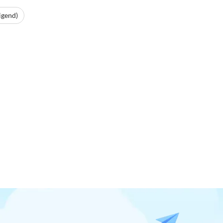
igend)