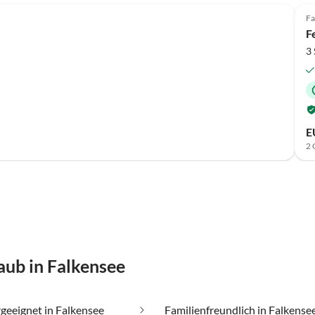
Fa
F
3
E
2 
aub in Falkensee
rgeeignet in Falkensee
Familienfreundlich in Falkense