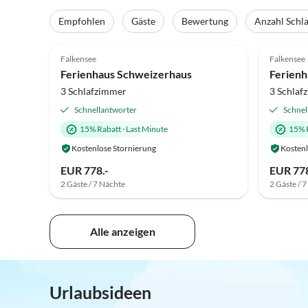
Empfohlen
Gäste
Bewertung
Anzahl Schl
5.0
(69)
Top-Inserat
5.0
Falkensee
Falkensee
Ferienhaus Schweizerhaus
3 Schlafzimmer
3 Schlaf
Schnellantworter
Schnel
15% Rabatt
·
Last Minute
15% 
Kostenlose Stornierung
Kostenl
EUR 778.-
EUR 778
2 Gäste / 7 Nächte
2 Gäste / 
Alle anzeigen
Urlaubsideen