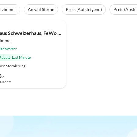
afzimmer
Anzahl Sterne
Preis (Aufsteigend)
Preis (Abste
(30)
Top-Inserat
Ferienhaus Schweizerhaus, FeWo Luzern (Obergeschoss)
zimmer
lantworter
Rabatt
·
Last Minute
ose Stornierung
.-
7 Nächte