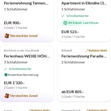
Ferienwohnung Tannenhof Bornholdt
Apartment in Elbnähe (350m)
1 Schlafzimmer
1 Schlafzimmer
Schnellantworter
EUR 900.-
8% Rabatt
·
Last Minute
2 Gäste / 7 Nächte
EUR 523.-
Verstecktes Juwel
2 Gäste / 7 Nächte
5.0
(7)
Top-Inserat
5.0
(2)
Top-Inserat
Buchholz in der Nordheide
Billstedt
Beliebte Wahl
Ferienhaus WEIßE HÖHEN
Ferienwohnung Paradies 2
3 Schlafzimmer
2 Schlafzimmer
Schnellantworter
Kostenlose Stornierung
EUR 1’320.-
2 Gäste / 7 Nächte
ab EUR 805.-
Verstecktes Juwel
2 Gäste / 7 Nächte
5.0
(1)
Top-Inserat
4.0
(1)
Top-Inserat
Lurup
Beliebte Wahl
Hammerbrook
Beliebte Wahl