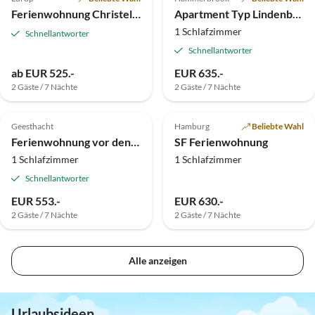
Super-Gastgeber
Ferienwohnung Christel Faes
Apartment Typ Lindenberg
1 Schlafzimmer
Schnellantworter
Schnellantworter
ab EUR 525.-
EUR 635.-
2 Gäste / 7 Nächte
2 Gäste / 7 Nächte
Top-Inserat
Top-Inserat
Geesthacht
Hamburg
Beliebte Wahl
Ferienwohnung vor den Toren Hamburgs
SF Ferienwohnung
1 Schlafzimmer
1 Schlafzimmer
Schnellantworter
EUR 553.-
EUR 630.-
2 Gäste / 7 Nächte
2 Gäste / 7 Nächte
Alle anzeigen
Urlaubsideen