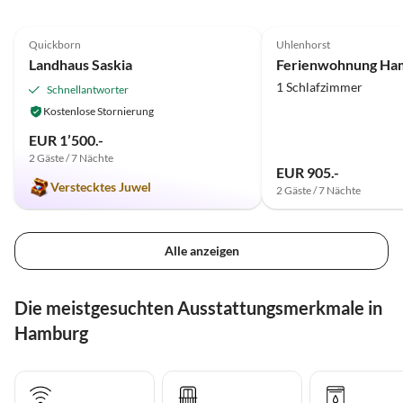
4.9
(19)
5.0
(16)
Quickborn
Uhlenhorst
Landhaus Saskia
1 Schlafzimmer
Schnellantworter
Kostenlose Stornierung
EUR 1’500.-
2 Gäste / 7 Nächte
EUR 905.-
Verstecktes Juwel
2 Gäste / 7 Nächte
Alle anzeigen
Die meistgesuchten Ausstattungsmerkmale in
Hamburg