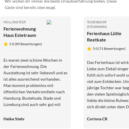
Wir wollen dir immer die beste Urlaubserfahrung bieten. Diese
Gäste sind bereits überzeugt.
HOLLENSTEDT
TODENDORF
(STORMARN)
Ferienwohnung
Ferienhaus Lütte
Haus Estetraum
Reetkate
5.0 (89 Bewertungen)
5.0 (71 Bewertungen)
Es waren zwei schöne Wochen in
Das Ferienhaus ist wirk
der Ferienwohnung. Die
Liebe zum Detail einger
Ausstattung ist sehr liebevoll und es
fühlt sich sofort wohl 
ist alles ausreichend vorhanden.
viel zum Entdecken. Un
Man kommt problemlos mit
jährige Tochter war beg
öffentlichen Verkehrsmitteln nach
den vielen Spielmöglic
Hamburg. Buxtehude, Stade und
liebte die kleine Ruhee
Lüneburg sind auch sehr gut mit
sich direkt unter dem D
dem Auto erreichbar und
(man klettert über eine 
empfehlenswert. Die Vermieter
Heike Stehr
Corinna CR
Holzleiter nach oben). 
sind sehr nett und geben gute Tipps.
Lütte ist sehr idyllisch 