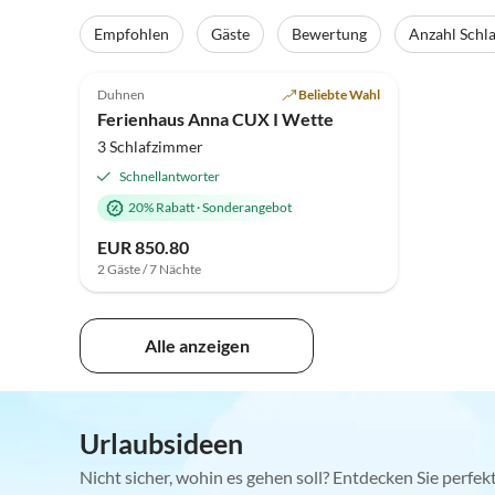
Empfohlen
Gäste
Bewertung
Anzahl Schl
Top-Inserat
Duhnen
Beliebte Wahl
Ferienhaus Anna CUX I Wette
3 Schlafzimmer
Schnellantworter
20% Rabatt
·
Sonderangebot
EUR 850.80
2 Gäste / 7 Nächte
Alle anzeigen
Urlaubsideen
Nicht sicher, wohin es gehen soll? Entdecken Sie perfe