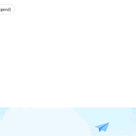
igend)