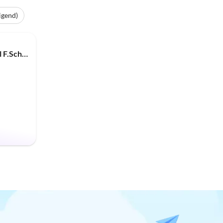
igend)
Ferienwohnung Im Stevertal F.Schippke