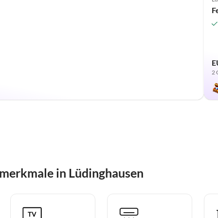
F
E
2 
smerkmale in Lüdinghausen