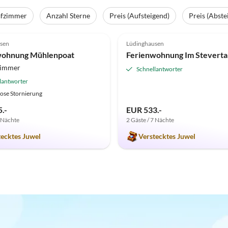
afzimmer
Anzahl Sterne
Preis (Aufsteigend)
Preis (Abste
(4)
5.0
(2)
sen
Lüdinghausen
wohnung Mühlenpoat
zimmer
Schnellantworter
lantworter
ose Stornierung
.-
EUR 533.-
7 Nächte
2 Gäste / 7 Nächte
tecktes Juwel
Verstecktes Juwel