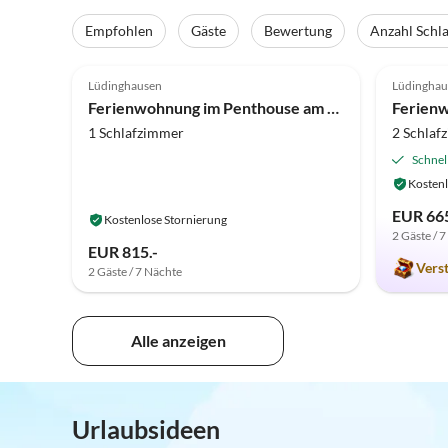
Empfohlen
Gäste
Bewertung
Anzahl Schl
5.0
(6)
Top-Inserat
5.0
Lüdinghausen
Lüdinghau
Auszeichnung 2025
Ferienwohnung im Penthouse am Wolfsberg
Ferien
1 Schlafzimmer
2 Schlaf
Schnel
Kostenl
EUR 665
Kostenlose Stornierung
2 Gäste / 
EUR 815.-
Vers
2 Gäste / 7 Nächte
Alle anzeigen
Urlaubsideen