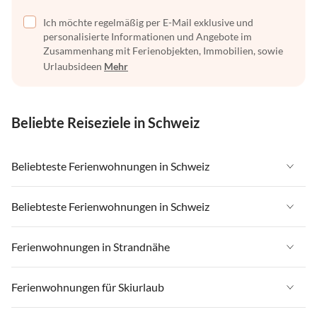
Ich möchte regelmäßig per E-Mail exklusive und
personalisierte Informationen und Angebote im
Zusammenhang mit Ferienobjekten, Immobilien, sowie
Urlaubsideen
Mehr
Beliebte Reiseziele in Schweiz
Beliebteste Ferienwohnungen in Schweiz
Ferienwohnungen in Schweiz
Beliebteste Ferienwohnungen in Schweiz
Ferienwohnungen in Wallis
Ferienwohnungen in Schweiz
Ferienwohnungen in Strandnähe
Ferienwohnungen in Saas-Fee / Saastal
Ferienwohnungen in Wallis
Ferienwohnungen in Tessin
Ferienwohnungen in Strandnähe in Schweiz
Ferienwohnungen für Skiurlaub
Ferienwohnungen in Saas-Fee / Saastal
Ferienwohnungen in Lago Maggiore
Ferienwohnungen in Strandnähe in Tessin