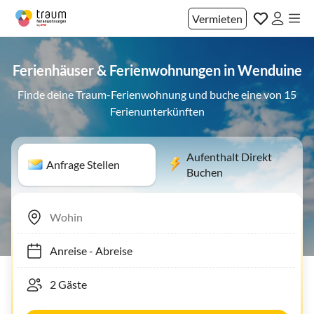
Vermieten
Ferienhäuser & Ferienwohnungen in Wenduine
Finde deine Traum-Ferienwohnung und buche eine von 15
Ferienunterkünften
Aufenthalt Direkt
Anfrage Stellen
Buchen
Anreise
-
Abreise