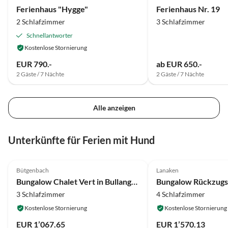
Ferienhaus "Hygge"
Ferienhaus Nr. 19
2 Schlafzimmer
3 Schlafzimmer
Schnellantworter
Kostenlose Stornierung
EUR 790.-
ab EUR 650.-
2 Gäste / 7 Nächte
2 Gäste / 7 Nächte
Alle anzeigen
Unterkünfte für Ferien mit Hund
4.2
(50)
4.0
(9)
Bütgenbach
Lanaken
Bungalow Chalet Vert in Bullange mit Whirlpool
3 Schlafzimmer
4 Schlafzimmer
Kostenlose Stornierung
Kostenlose Stornierung
EUR 1’067.65
EUR 1’570.13