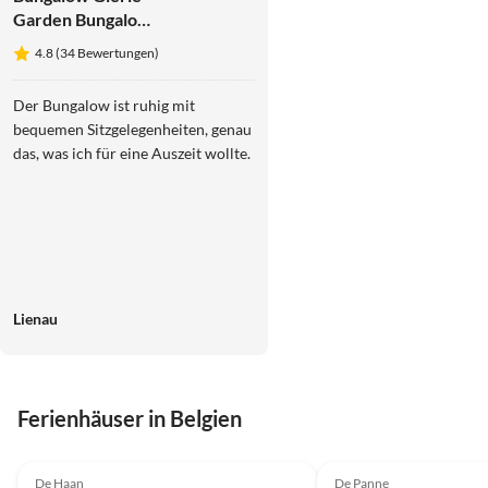
Garden Bungalow
Escape
4.8 (34 Bewertungen)
Der Bungalow ist ruhig mit
bequemen Sitzgelegenheiten, genau
das, was ich für eine Auszeit wollte.
Lienau
Ferienhäuser in Belgien
5.0
(6)
Top-Inserat
4.8
(4)
De Haan
De Panne