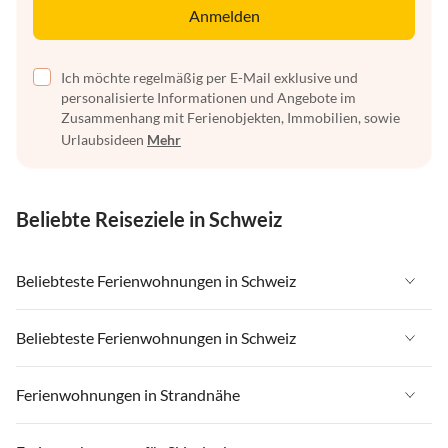
Anmelden
Ich möchte regelmäßig per E-Mail exklusive und
personalisierte Informationen und Angebote im
Zusammenhang mit Ferienobjekten, Immobilien, sowie
Urlaubsideen
Mehr
Beliebte Reiseziele in Schweiz
Beliebteste Ferienwohnungen in Schweiz
Ferienwohnungen in Schweiz
Beliebteste Ferienwohnungen in Schweiz
Ferienwohnungen in Wallis
Ferienwohnungen in Schweiz
Ferienwohnungen in Strandnähe
Ferienwohnungen in Saas-Fee / Saastal
Ferienwohnungen in Wallis
Ferienwohnungen in Tessin