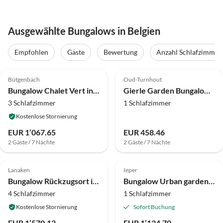
Ausgewählte Bungalows in Belgien
Empfohlen
Gäste
Bewertung
Anzahl Schlafzimmer
4.2
(50)
4.8
(34)
Bütgenbach
Oud-Turnhout
Bungalow Chalet Vert in Bullange mit Whirlpool
Gierle Garden Bungalow Escape
3 Schlafzimmer
1 Schlafzimmer
Kostenlose Stornierung
EUR 1’067.65
EUR 458.46
2 Gäste / 7 Nächte
2 Gäste / 7 Nächte
4.0
(9)
Lanaken
Ieper
Bungalow Rückzugsort in der Nähe von Maasmechelen
Bungalow Urban gardens - Lodge 2p
4 Schlafzimmer
1 Schlafzimmer
Kostenlose Stornierung
Sofort Buchung
EUR 1’570.13
EUR 1’124.70