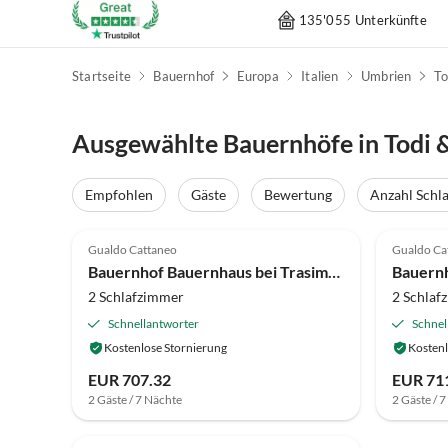
135'055 Unterkünfte
Startseite
Bauernhof
Europa
Italien
Umbrien
To
Ausgewählte Bauernhöfe in Todi
Empfohlen
Gäste
Bewertung
Anzahl Schl
4.0
(27)
4.0
Gualdo Cattaneo
Gualdo Ca
Bauernhof Bauernhaus bei Trasimeno-See
2 Schlafzimmer
2 Schlaf
Schnellantworter
Schnel
Kostenlose Stornierung
Kostenl
EUR 707.32
EUR 71
2 Gäste / 7 Nächte
2 Gäste / 
4.0
(9)