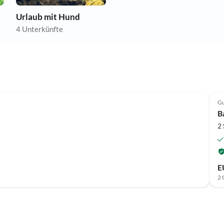
Urlaub mit Hund
4 Unterkünfte
Gu
B
2
E
2 