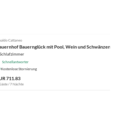
4.0
(13)
aldo Cattaneo
auernhof Bauernglück mit Pool, Wein und Schwänzen
 Schlafzimmer
Schnellantworter
Kostenlose Stornierung
UR 711.83
Gäste / 7 Nächte