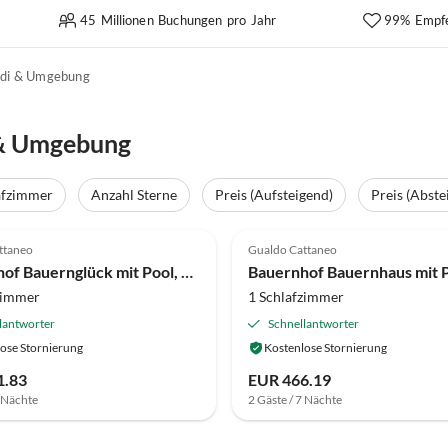
45 Millionen Buchungen pro Jahr
99% Empf
di & Umgebung
 & Umgebung
afzimmer
Anzahl Sterne
Preis (Aufsteigend)
Preis (Abste
(13)
4.0
(12)
ttaneo
Gualdo Cattaneo
Bauernhof Bauernglück mit Pool, Wein und Schwänzen
zimmer
1 Schlafzimmer
lantworter
Schnellantworter
ose Stornierung
Kostenlose Stornierung
1.83
EUR 466.19
7 Nächte
2 Gäste / 7 Nächte