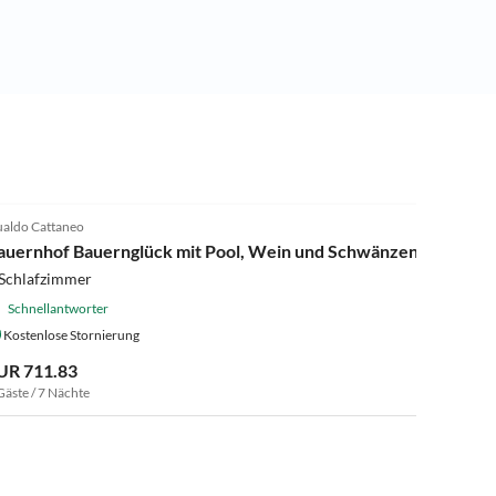
4.0
(13)
aldo Cattaneo
auernhof Bauernglück mit Pool, Wein und Schwänzen
 Schlafzimmer
Schnellantworter
Kostenlose Stornierung
UR 711.83
Gäste / 7 Nächte