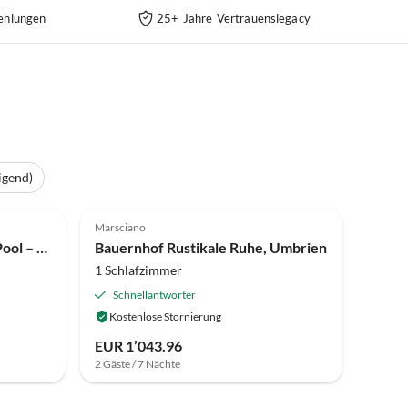
ehlungen
25+ Jahre Vertrauenslegacy
igend)
4.2
(10)
Marsciano
Bauernhof Bauernhaus mit Pool – Haustiere willkommen!
Bauernhof Rustikale Ruhe, Umbrien
1 Schlafzimmer
Schnellantworter
Kostenlose Stornierung
EUR 1’043.96
2 Gäste / 7 Nächte