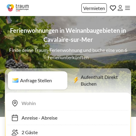
Vermieten
Ferienwohnungen in Weinanbaugebieten in
Cavalaire-sur-Mer
Finde deine Traum-Ferienwohnung und buche eine von 6
Ferienunterkünften
Aufenthalt Direkt
Anfrage Stellen
Buchen
Anreise
-
Abreise