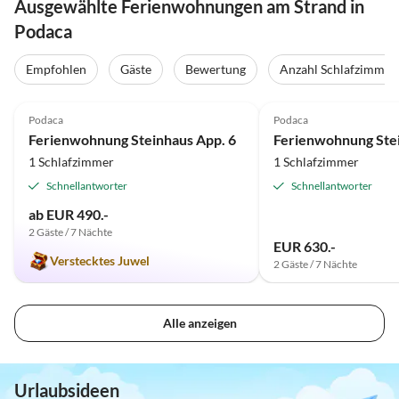
Ausgewählte Ferienwohnungen am Strand in
Podaca
Empfohlen
Gäste
Bewertung
Anzahl Schlafzimmer
4.9
(4)
4.7
(4)
Podaca
Podaca
Ferienwohnung Steinhaus App. 6
1 Schlafzimmer
1 Schlafzimmer
Schnellantworter
Schnellantworter
ab EUR 490.-
2 Gäste / 7 Nächte
EUR 630.-
Verstecktes Juwel
2 Gäste / 7 Nächte
Alle anzeigen
Urlaubsideen