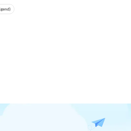
igend)