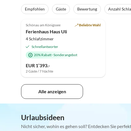
Empfohlen
Gäste
Bewertung
Anzahl Schl
5.0
(5)
Schönau am Königssee
Beliebte Wahl
Ferienhaus Haus Uli
4 Schlafzimmer
Schnellantworter
20% Rabatt
·
Sonderangebot
EUR 1’393.-
2 Gäste / 7 Nächte
Alle anzeigen
Urlaubsideen
Nicht sicher, wohin es gehen soll? Entdecken Sie perfe