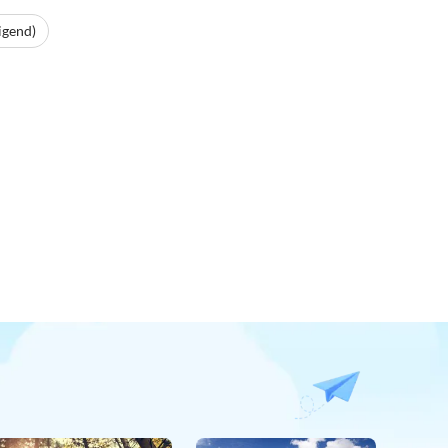
igend)